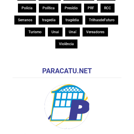
Polícia
Política
Presídio
PRF
RCC
Serranos
tragedia
tragédia
TrilhasdeFuturo
Turismo
Unai
Unaí
Vereadores
Violência
PARACATU.NET