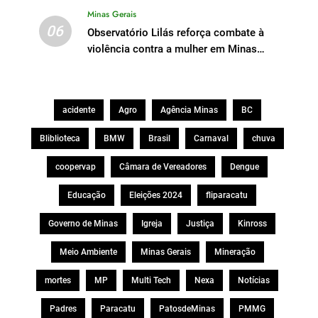
Minas Gerais
06
Observatório Lilás reforça combate à
violência contra a mulher em Minas
Gerais
acidente
Agro
Agência Minas
BC
Bliblioteca
BMW
Brasil
Carnaval
chuva
coopervap
Câmara de Vereadores
Dengue
Educação
Eleições 2024
fliparacatu
Governo de Minas
Igreja
Justiça
Kinross
Meio Ambiente
Minas Gerais
Mineração
mortes
MP
Multi Tech
Nexa
Notícias
Padres
Paracatu
PatosdeMinas
PMMG