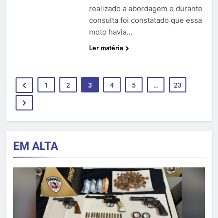
realizado a abordagem e durante
consulta foi constatado que essa
moto havia…
Ler matéria
1
2
3
4
5
…
23
EM ALTA