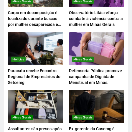
Minas Gerais
Minas Gerais
Corpo em decomposição é
Observatório Lilás reforça
localizado durante buscas
combate à violência contra a
por mulher desaparecida em
mulher em Minas Gerais
Peçanha
Notícias
Minas Gerais
Paracatu recebe Encontro
Defensoria Pública promove
Regional de Empresários do
campanha de Dignidade
Setcemg
Menstrual em Minas.
Minas Gerais
Minas Gerais
Assaltantes são presos após
Ex-gerente da Casemg é