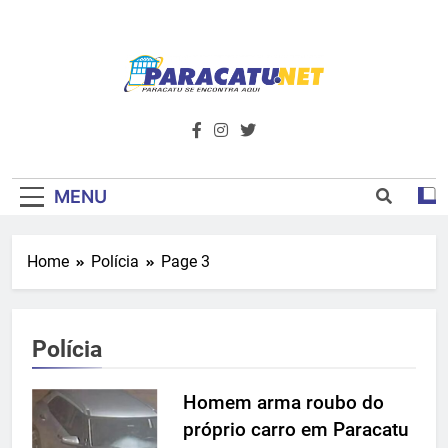
Skip
to
content
Paracatu.net –
Acompanhe as últimas notícias e vídeos,
além de tudo sobre esportes e
Portal De
entretenimento.
Notícias E
MENU
Informações – O
Home
Polícia
Page 3
Primeiro Do
Noroeste De
Polícia
Minas
Homem arma roubo do
próprio carro em Paracatu