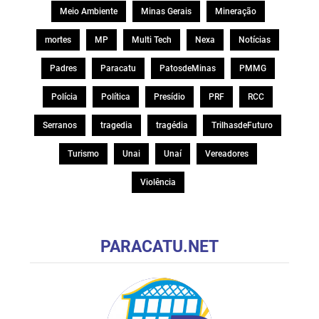
Meio Ambiente
Minas Gerais
Mineração
mortes
MP
Multi Tech
Nexa
Notícias
Padres
Paracatu
PatosdeMinas
PMMG
Polícia
Política
Presídio
PRF
RCC
Serranos
tragedia
tragédia
TrilhasdeFuturo
Turismo
Unai
Unaí
Vereadores
Violência
PARACATU.NET