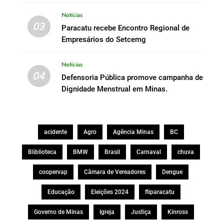
Notícias
03
Paracatu recebe Encontro Regional de
Empresários do Setcemg
Notícias
04
Defensoria Pública promove campanha de
Dignidade Menstrual em Minas.
acidente
Agro
Agência Minas
BC
Bliblioteca
BMW
Brasil
Carnaval
chuva
coopervap
Câmara de Vereadores
Dengue
Educação
Eleições 2024
fliparacatu
Governo de Minas
Igreja
Justiça
Kinross