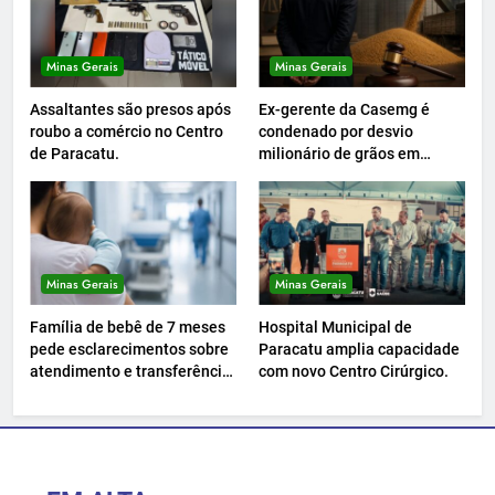
Minas Gerais
Minas Gerais
Assaltantes são presos após
Ex-gerente da Casemg é
roubo a comércio no Centro
condenado por desvio
de Paracatu.
milionário de grãos em
Paracatu.
Minas Gerais
Minas Gerais
Família de bebê de 7 meses
Hospital Municipal de
pede esclarecimentos sobre
Paracatu amplia capacidade
atendimento e transferência
com novo Centro Cirúrgico.
hospitalar.