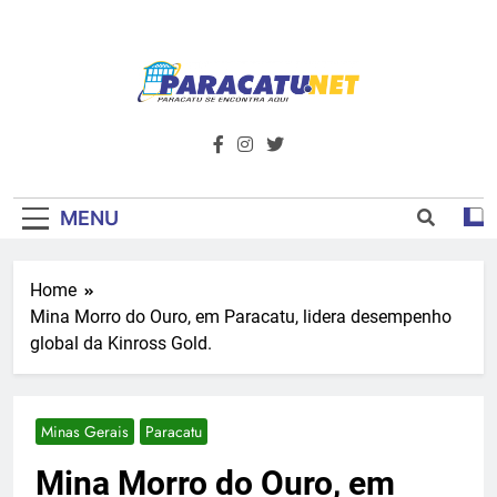
Skip
to
content
Paracatu.net –
Acompanhe as últimas notícias e vídeos,
além de tudo sobre esportes e
Portal De
entretenimento.
Notícias E
MENU
Informações – O
Home
Primeiro Do
Mina Morro do Ouro, em Paracatu, lidera desempenho
Noroeste De
global da Kinross Gold.
Minas
Minas Gerais
Paracatu
Mina Morro do Ouro, em