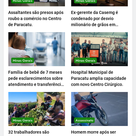
Minas Gerais
Minas Gerais
Assaltantes são presos após
Ex-gerente da Casemg é
roubo a comércio no Centro
condenado por desvio
de Paracatu.
milionário de grãos em
Paracatu.
Minas Gerais
Minas Gerais
Família de bebê de 7 meses
Hospital Municipal de
pede esclarecimentos sobre
Paracatu amplia capacidade
atendimento e transferência
com novo Centro Cirúrgico.
hospitalar.
Minas Gerais
Assassinato
32 trabalhadores são
Homem morre após ser