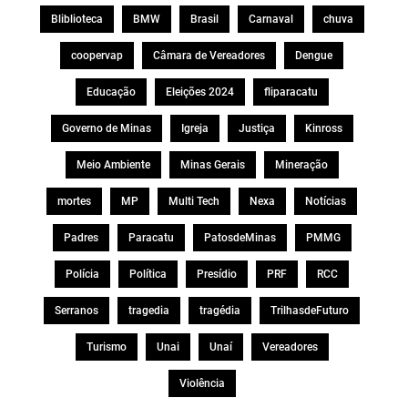
Bliblioteca
BMW
Brasil
Carnaval
chuva
coopervap
Câmara de Vereadores
Dengue
Educação
Eleições 2024
fliparacatu
Governo de Minas
Igreja
Justiça
Kinross
Meio Ambiente
Minas Gerais
Mineração
mortes
MP
Multi Tech
Nexa
Notícias
Padres
Paracatu
PatosdeMinas
PMMG
Polícia
Política
Presídio
PRF
RCC
Serranos
tragedia
tragédia
TrilhasdeFuturo
Turismo
Unai
Unaí
Vereadores
Violência