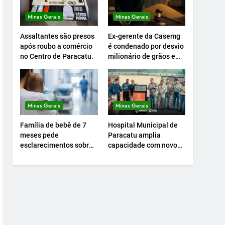
Minas Gerais
Minas Gerais
Assaltantes são presos
Ex-gerente da Casemg
após roubo a comércio
é condenado por desvio
no Centro de Paracatu.
milionário de grãos em
Paracatu.
Minas Gerais
Minas Gerais
Família de bebê de 7
Hospital Municipal de
meses pede
Paracatu amplia
esclarecimentos sobre
capacidade com novo
atendimento e
Centro Cirúrgico.
transferência
hospitalar.