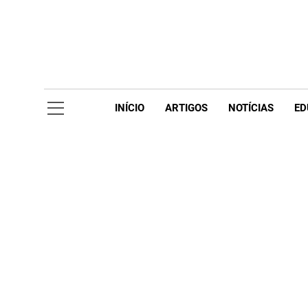
Skip
to
content
Acompanhe 
INÍCIO
ARTIGOS
NOTÍCIAS
ED