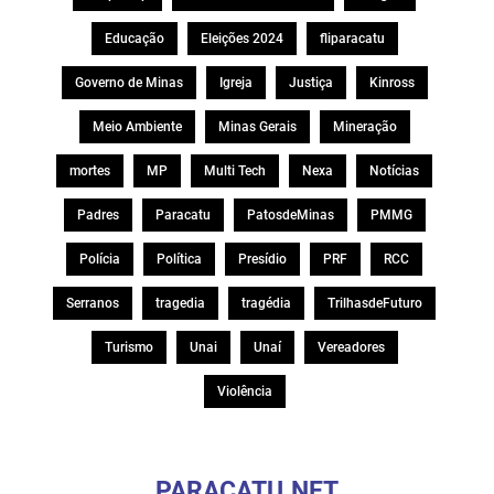
Educação
Eleições 2024
fliparacatu
Governo de Minas
Igreja
Justiça
Kinross
Meio Ambiente
Minas Gerais
Mineração
mortes
MP
Multi Tech
Nexa
Notícias
Padres
Paracatu
PatosdeMinas
PMMG
Polícia
Política
Presídio
PRF
RCC
Serranos
tragedia
tragédia
TrilhasdeFuturo
Turismo
Unai
Unaí
Vereadores
Violência
PARACATU.NET