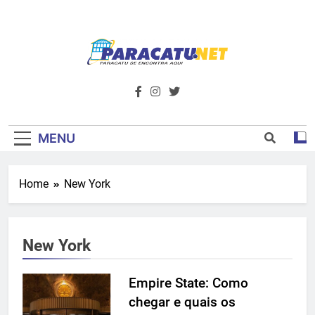
Skip
to
content
Paracatu.net –
Acompanhe as últimas notícias e vídeos,
além de tudo sobre esportes e
Portal De
entretenimento.
Notícias E
MENU
Informações – O
Home
New York
Primeiro Do
Noroeste De
New York
Minas
Empire State: Como
chegar e quais os