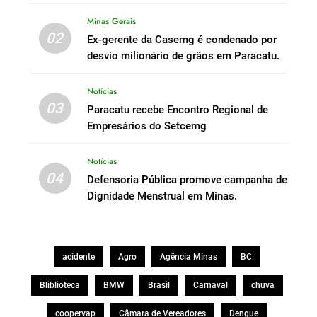
Minas Gerais
02
Ex-gerente da Casemg é condenado por
desvio milionário de grãos em Paracatu.
Notícias
03
Paracatu recebe Encontro Regional de
Empresários do Setcemg
Notícias
04
Defensoria Pública promove campanha de
Dignidade Menstrual em Minas.
acidente
Agro
Agência Minas
BC
Bliblioteca
BMW
Brasil
Carnaval
chuva
coopervap
Câmara de Vereadores
Dengue