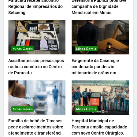
Paracatu recebe Encontro
Defensoria Pública promove
Regional de Empresários do
campanha de Dignidade
Setcemg
Menstrual em Minas.
Minas Gerais
Minas Gerais
Assaltantes são presos após
Ex-gerente da Casemg é
roubo a comércio no Centro
condenado por desvio
de Paracatu.
milionário de grãos em
Paracatu.
Minas Gerais
Minas Gerais
Família de bebê de 7 meses
Hospital Municipal de
pede esclarecimentos sobre
Paracatu amplia capacidade
atendimento e transferência
com novo Centro Cirúrgico.