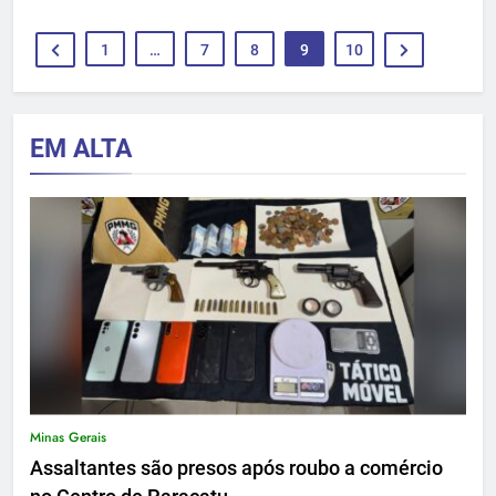
1
…
7
8
9
10
EM ALTA
Minas Gerais
Assaltantes são presos após roubo a comércio