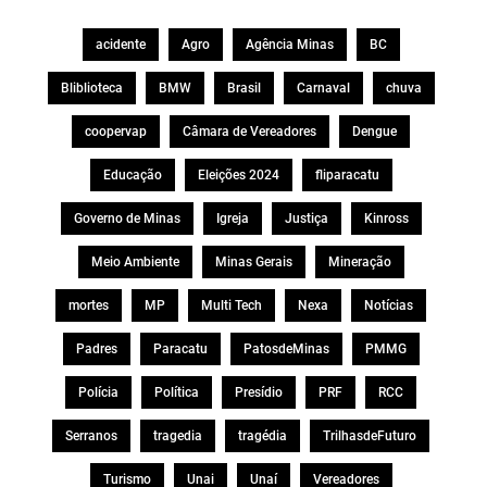
acidente
Agro
Agência Minas
BC
Bliblioteca
BMW
Brasil
Carnaval
chuva
coopervap
Câmara de Vereadores
Dengue
Educação
Eleições 2024
fliparacatu
Governo de Minas
Igreja
Justiça
Kinross
Meio Ambiente
Minas Gerais
Mineração
mortes
MP
Multi Tech
Nexa
Notícias
Padres
Paracatu
PatosdeMinas
PMMG
Polícia
Política
Presídio
PRF
RCC
Serranos
tragedia
tragédia
TrilhasdeFuturo
Turismo
Unai
Unaí
Vereadores