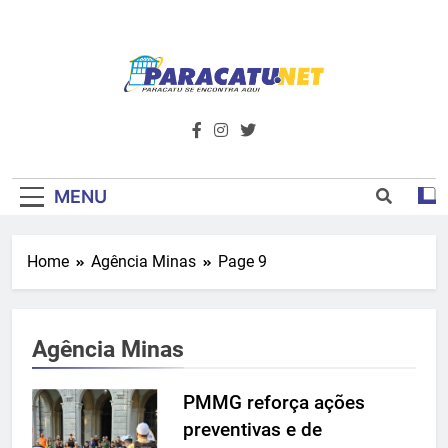
Skip
to
content
Paracatu.net –
Acompanhe as últimas notícias e vídeos,
além de tudo sobre esportes e
Portal De
entretenimento.
Notícias E
MENU
Informações – O
Home
Agência Minas
Page 9
Primeiro Do
Noroeste De
Agência Minas
Minas
PMMG reforça ações
preventivas e de