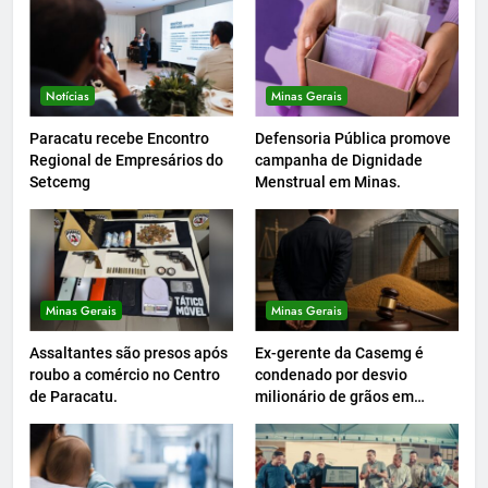
Notícias
Minas Gerais
Paracatu recebe Encontro
Defensoria Pública promove
Regional de Empresários do
campanha de Dignidade
Setcemg
Menstrual em Minas.
Minas Gerais
Minas Gerais
Assaltantes são presos após
Ex-gerente da Casemg é
roubo a comércio no Centro
condenado por desvio
de Paracatu.
milionário de grãos em
Paracatu.