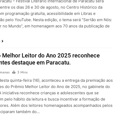
racatu – Festival Literário Internacional de Paracatu será
 entre os dias 26 e 30 de agosto, no Centro Histórico da
om programação gratuita, acessibilidade em Libras e
ão pelo YouTube. Nesta edição, o tema será “Sertão em Nós:
r no Mundo”, em homenagem aos 70 anos da publicação de
a
 Melhor Leitor do Ano 2025 reconhece
ntes destaque em Paracatu.
emanas
3 Mins
desta quinta-feira (16), aconteceu a entrega da premiação aos
s do Prêmio Melhor Leitor do Ano de 2025, no gabinete do
 A iniciativa reconhece crianças e adolescentes que se
m pelo hábito da leitura e busca incentivar a formação de
itores. Além dos leitores homenageados acompanhados pelos
ticiparam também do…