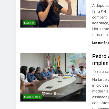
A deputad
feira (14
compartil
Notícias
liderança
Horizonte
tornando
Ler matéri
Pedro 
implan
Há 3 S
Na tarde 
início da
moderniza
Minas Gerais
assinada 
conjuntos
equipame