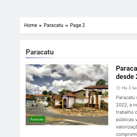
Home
Paracatu
Page 2
Paracatu
Paraca
desde 
Há 3 S
Paracatu 
2022, a n
trabalho 
Paracatu
públicas 
valorizaç
compromi