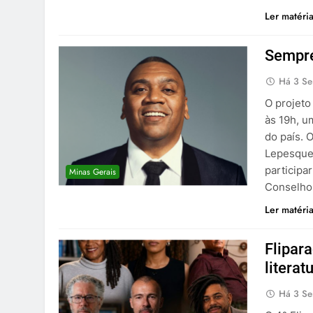
Ler matéri
Sempre
Há 3 S
O projeto
às 19h, u
do país. 
Lepesqueu
participa
Minas Gerais
Conselho
Ler matéri
Flipar
litera
Há 3 S