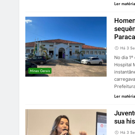
Ler matéri
Homem 
sequên
Paraca
Há 3 S
No dia 1º
Hospital 
Minas Gerais
instantân
carregava
Prefeitur
Ler matéri
Juvent
sua hi
Há 3 S