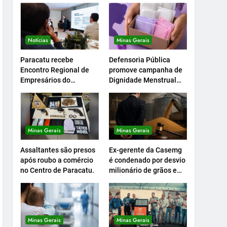
Notícias
Minas Gerais
Paracatu recebe
Defensoria Pública
Encontro Regional de
promove campanha de
Empresários do
Dignidade Menstrual
Setcemg
em Minas.
Minas Gerais
Minas Gerais
Assaltantes são presos
Ex-gerente da Casemg
após roubo a comércio
é condenado por desvio
no Centro de Paracatu.
milionário de grãos em
Paracatu.
Minas Gerais
Minas Gerais