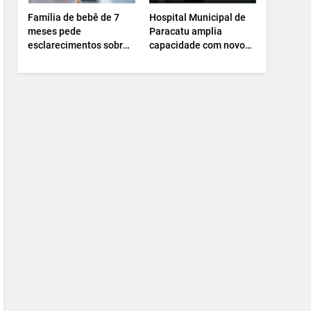
Família de bebê de 7
Hospital Municipal de
meses pede
Paracatu amplia
esclarecimentos sobre
capacidade com novo
atendimento e
Centro Cirúrgico.
transferência
hospitalar.