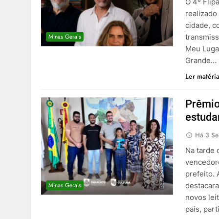
O 4º Flipa
realizado
cidade, c
Minas Gerais
transmiss
Meu Luga
Grande…
Ler matéri
Prêmio
estuda
Há 3 S
Na tarde 
vencedore
prefeito.
Minas Gerais
destacara
novos le
pais, par