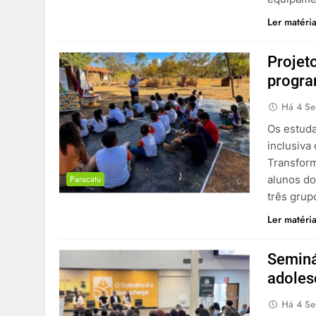
Ler matéri
Projet
progra
Há 4 S
Os estuda
inclusiva
Transform
Paracatu
alunos do
três grup
Ler matéri
Seminá
adoles
Há 4 S