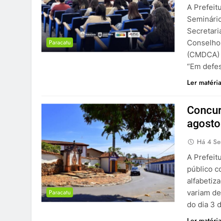
A Prefeit
Seminário
Secretari
Paracatu
Conselho 
(CMDCA) 
“Em defe
Ler matéri
Concur
agosto
Há 4 S
A Prefeit
público c
alfabetiz
Paracatu
variam de
do dia 3 
Ler matéri