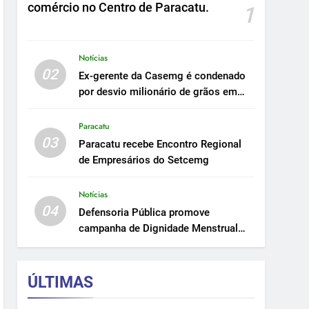
comércio no Centro de Paracatu.
1
Notícias
02
Ex-gerente da Casemg é condenado
por desvio milionário de grãos em
Paracatu.
Paracatu
03
Paracatu recebe Encontro Regional
de Empresários do Setcemg
Notícias
04
Defensoria Pública promove
campanha de Dignidade Menstrual
em Minas.
ÚLTIMAS