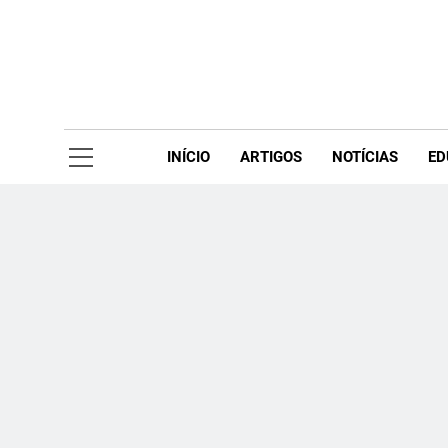
Skip
to
content
Acompanhe 
INÍCIO
ARTIGOS
NOTÍCIAS
ED