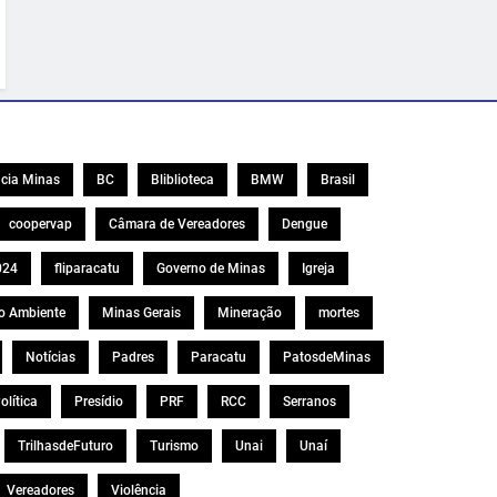
cia Minas
BC
Bliblioteca
BMW
Brasil
coopervap
Câmara de Vereadores
Dengue
024
fliparacatu
Governo de Minas
Igreja
o Ambiente
Minas Gerais
Mineração
mortes
Notícias
Padres
Paracatu
PatosdeMinas
olítica
Presídio
PRF
RCC
Serranos
TrilhasdeFuturo
Turismo
Unai
Unaí
Vereadores
Violência