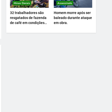
Minas Gerais
Assassinato
32 trabalhadores são
Homem morre após ser
resgatados de fazenda
baleado durante ataque
de café em condições
em obra.
análogas à escravidão.