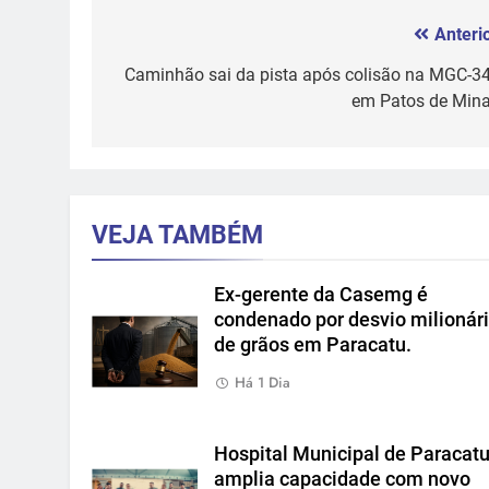
Anterio
Navegação
de
Caminhão sai da pista após colisão na MGC-34
em Patos de Mina
Post
VEJA TAMBÉM
Ex-gerente da Casemg é
condenado por desvio milionár
de grãos em Paracatu.
Há 1 Dia
Hospital Municipal de Paracat
amplia capacidade com novo