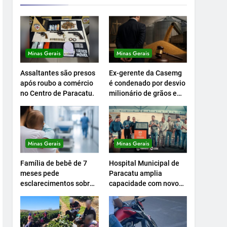
Minas Gerais
Minas Gerais
Assaltantes são presos
Ex-gerente da Casemg
após roubo a comércio
é condenado por desvio
no Centro de Paracatu.
milionário de grãos em
Paracatu.
Minas Gerais
Minas Gerais
Família de bebê de 7
Hospital Municipal de
meses pede
Paracatu amplia
esclarecimentos sobre
capacidade com novo
atendimento e
Centro Cirúrgico.
transferência
hospitalar.