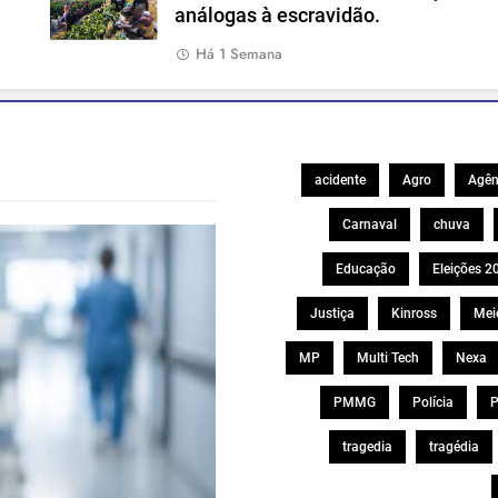
análogas à escravidão.
Há 1 Semana
acidente
Agro
Agên
Carnaval
chuva
Educação
Eleições 2
Justiça
Kinross
Mei
MP
Multi Tech
Nexa
PMMG
Polícia
P
tragedia
tragédia