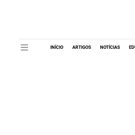
Skip
to
content
Acompanhe 
INÍCIO
ARTIGOS
NOTÍCIAS
ED