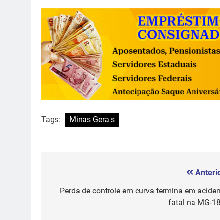
Tags:
Minas Gerais
Anterio
Navegação
de
Perda de controle em curva termina em aciden
fatal na MG-18
Post