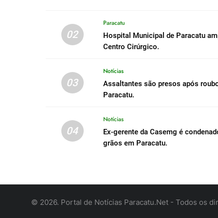
Paracatu
02
Hospital Municipal de Paracatu a
Centro Cirúrgico.
Notícias
03
Assaltantes são presos após roub
Paracatu.
Notícias
04
Ex-gerente da Casemg é condenado 
grãos em Paracatu.
© 2026. Portal de Notícias Paracatu.Net - Todos os dir