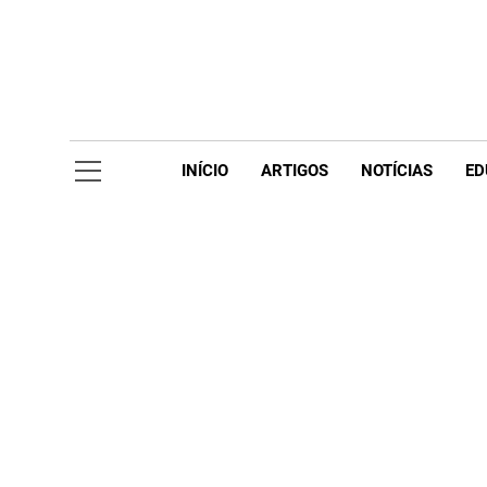
Skip
to
content
Acompanhe 
INÍCIO
ARTIGOS
NOTÍCIAS
ED