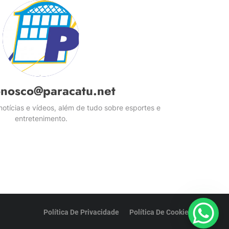
onosco@paracatu.net
otícias e vídeos, além de tudo sobre esportes e
entretenimento.
Política De Privacidade
Política De Cookies