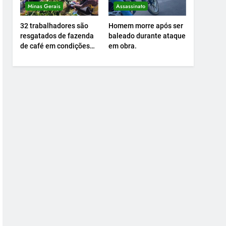
Minas Gerais
Assassinato
32 trabalhadores são
Homem morre após ser
resgatados de fazenda
baleado durante ataque
de café em condições
em obra.
análogas à escravidão.