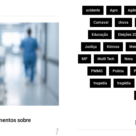
acidente
Agro
Agên
Carnaval
chuva
Educação
Eleições 2
Justiça
Kinross
Mei
MP
Multi Tech
Nexa
PMMG
Polícia
P
tragedia
tragédia
mentos sobre
1