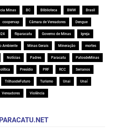
cia Minas
BC
Bliblioteca
BMW
Brasil
coopervap
Câmara de Vereadores
Dengue
024
fliparacatu
Governo de Minas
Igreja
o Ambiente
Minas Gerais
Mineração
mortes
Notícias
Padres
Paracatu
PatosdeMinas
olítica
Presídio
PRF
RCC
Serranos
TrilhasdeFuturo
Turismo
Unai
Unaí
Vereadores
Violência
PARACATU.NET