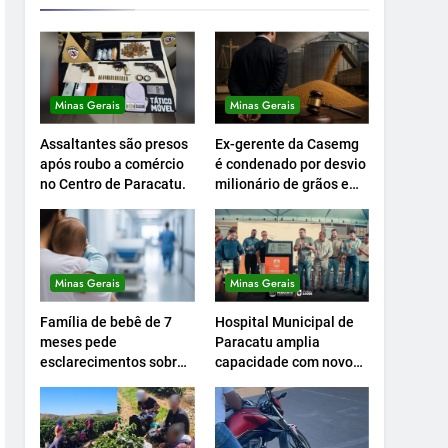
Minas Gerais
Minas Gerais
Assaltantes são presos
Ex-gerente da Casemg
após roubo a comércio
é condenado por desvio
no Centro de Paracatu.
milionário de grãos em
Paracatu.
Minas Gerais
Minas Gerais
Família de bebê de 7
Hospital Municipal de
meses pede
Paracatu amplia
esclarecimentos sobre
capacidade com novo
atendimento e
Centro Cirúrgico.
transferência
hospitalar.