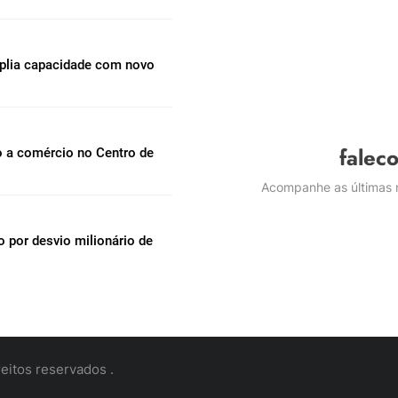
mplia capacidade com novo
falec
o a comércio no Centro de
Acompanhe as últimas n
por desvio milionário de
eitos reservados .