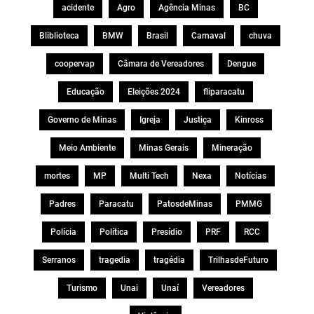
acidente
Agro
Agência Minas
BC
Bliblioteca
BMW
Brasil
Carnaval
chuva
coopervap
Câmara de Vereadores
Dengue
Educação
Eleições 2024
fliparacatu
Governo de Minas
Igreja
Justiça
Kinross
Meio Ambiente
Minas Gerais
Mineração
mortes
MP
Multi Tech
Nexa
Notícias
Padres
Paracatu
PatosdeMinas
PMMG
Polícia
Política
Presídio
PRF
RCC
Serranos
tragedia
tragédia
TrilhasdeFuturo
Turismo
Unai
Unaí
Vereadores