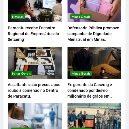
Notícias
Minas Gerais
Paracatu recebe Encontro
Defensoria Pública promove
Regional de Empresários do
campanha de Dignidade
Setcemg
Menstrual em Minas.
Minas Gerais
Minas Gerais
Assaltantes são presos após
Ex-gerente da Casemg é
roubo a comércio no Centro
condenado por desvio
de Paracatu.
milionário de grãos em
Paracatu.