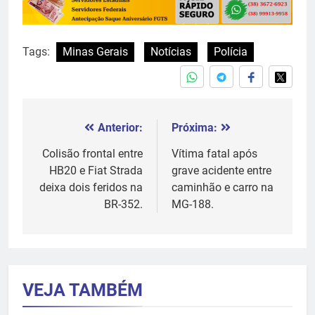
Tags:
Minas Gerais
Notícias
Polícia
Anterior:
Próxima:
Navegação
de
Colisão frontal entre
Vítima fatal após
HB20 e Fiat Strada
grave acidente entre
Post
deixa dois feridos na
caminhão e carro na
BR-352.
MG-188.
VEJA TAMBÉM