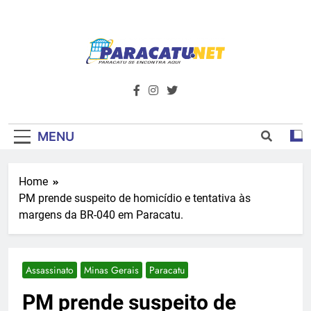
Skip
to
content
Paracatu.net –
Acompanhe as últimas notícias e vídeos,
além de tudo sobre esportes e
Portal De
entretenimento.
Notícias E
MENU
Informações – O
Home
Primeiro Do
PM prende suspeito de homicídio e tentativa às
Noroeste De
margens da BR-040 em Paracatu.
Minas
Assassinato
Minas Gerais
Paracatu
PM prende suspeito de