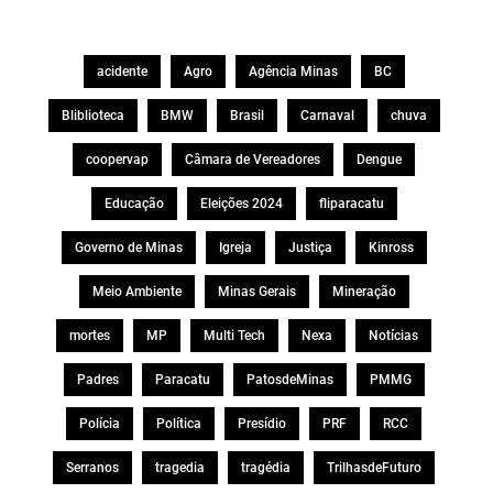
acidente
Agro
Agência Minas
BC
Bliblioteca
BMW
Brasil
Carnaval
chuva
coopervap
Câmara de Vereadores
Dengue
Educação
Eleições 2024
fliparacatu
Governo de Minas
Igreja
Justiça
Kinross
Meio Ambiente
Minas Gerais
Mineração
mortes
MP
Multi Tech
Nexa
Notícias
Padres
Paracatu
PatosdeMinas
PMMG
Polícia
Política
Presídio
PRF
RCC
Serranos
tragedia
tragédia
TrilhasdeFuturo