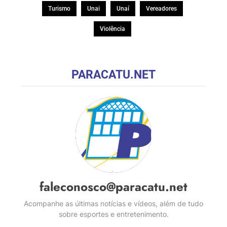
Turismo
Unai
Unaí
Vereadores
Violência
PARACATU.NET
faleconosco@paracatu.net
Acompanhe as últimas notícias e vídeos, além de tudo
sobre esportes e entretenimento.