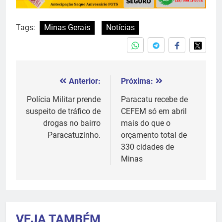
Tags:
Minas Gerais
Notícias
Anterior:
Próxima:
Navegação
de
Polícia Militar prende
Paracatu recebe de
suspeito de tráfico de
CEFEM só em abril
Post
drogas no bairro
mais do que o
Paracatuzinho.
orçamento total de
330 cidades de
Minas
VEJA TAMBÉM