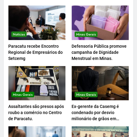
Notícias
Minas Gerais
Paracatu recebe Encontro
Defensoria Pública promove
Regional de Empresários do
campanha de Dignidade
Setcemg
Menstrual em Minas.
Minas Gerais
Minas Gerais
Assaltantes são presos após
Ex-gerente da Casemg é
roubo a comércio no Centro
condenado por desvio
de Paracatu.
milionário de grãos em
Paracatu.