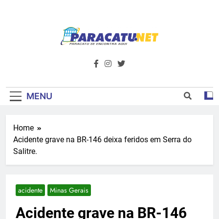
Skip
to
content
Paracatu.net –
Acompanhe as últimas notícias e vídeos,
além de tudo sobre esportes e
Portal De
entretenimento.
Notícias E
MENU
Informações – O
Home
Primeiro Do
Acidente grave na BR-146 deixa feridos em Serra do
Noroeste De
Salitre.
Minas
acidente
Minas Gerais
Acidente grave na BR-146