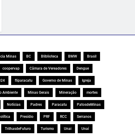
cia Minas
BC
Bliblioteca
BMW
Brasil
coopervap
Câmara de Vereadores
Dengue
024
fliparacatu
Governo de Minas
Igreja
o Ambiente
Minas Gerais
Mineração
mortes
Notícias
Padres
Paracatu
PatosdeMinas
olítica
Presídio
PRF
RCC
Serranos
TrilhasdeFuturo
Turismo
Unai
Unaí