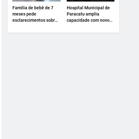
Família de bebê de 7
Hospital Municipal de
meses pede
Paracatu amplia
esclarecimentos sobre
capacidade com novo
atendimento e
Centro Cirúrgico.
transferência
hospitalar.