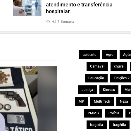
atendimento e transferência
hospitalar.
Há 1 Semana
acidente
Agro
Agên
Carnaval
chuva
Educação
Eleições 2
Justiça
Kinross
Mei
MP
Multi Tech
Nexa
PMMG
Polícia
P
tragedia
tragédia