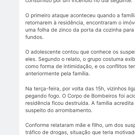
consumido por um incêndio no dia seguinte.
O primeiro ataque aconteceu quando a famíli
retornarem à residência, encontraram o imó
uma folha de zinco da porta da cozinha para 
fundos.
O adolescente contou que conhece os suspeit
eles. Segundo o relato, o grupo costuma exi
como forma de intimidação, e os conflitos t
anteriormente pela família.
Na terça-feira, por volta das 15h, vizinhos 
pegando fogo. O Corpo de Bombeiros foi aci
residência ficou destruída. A família acredi
suspeito do arrombamento.
Conforme relataram mãe e filho, um dos susp
tráfico de drogas, situação que teria motiva