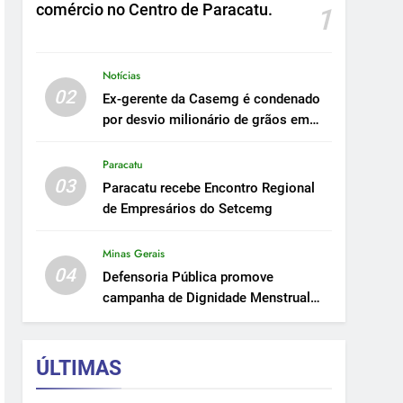
comércio no Centro de Paracatu.
1
Notícias
02
Ex-gerente da Casemg é condenado
por desvio milionário de grãos em
Paracatu.
Paracatu
03
Paracatu recebe Encontro Regional
de Empresários do Setcemg
Minas Gerais
04
Defensoria Pública promove
campanha de Dignidade Menstrual
em Minas.
ÚLTIMAS