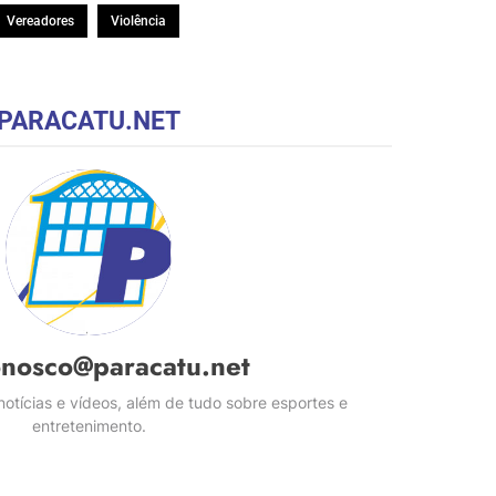
Vereadores
Violência
PARACATU.NET
onosco@paracatu.net
otícias e vídeos, além de tudo sobre esportes e
entretenimento.