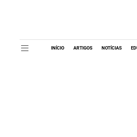
Skip
to
content
Acompanhe 
INÍCIO
ARTIGOS
NOTÍCIAS
ED