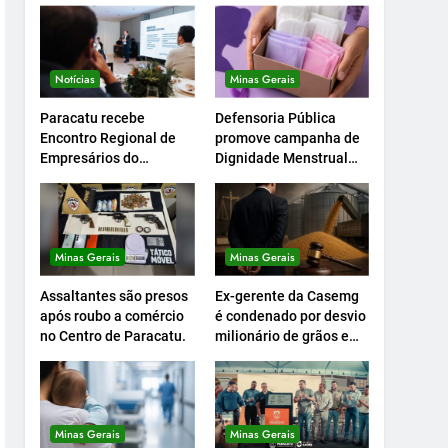
Notícias
Minas Gerais
Paracatu recebe
Defensoria Pública
Encontro Regional de
promove campanha de
Empresários do
Dignidade Menstrual
Setcemg
em Minas.
Minas Gerais
Minas Gerais
Assaltantes são presos
Ex-gerente da Casemg
após roubo a comércio
é condenado por desvio
no Centro de Paracatu.
milionário de grãos em
Paracatu.
Minas Gerais
Minas Gerais