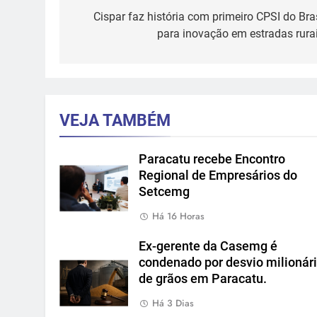
de
Cispar faz história com primeiro CPSI do Bras
para inovação em estradas rurai
Post
VEJA TAMBÉM
Paracatu recebe Encontro
Regional de Empresários do
Setcemg
Há 16 Horas
Ex-gerente da Casemg é
condenado por desvio milionár
de grãos em Paracatu.
Há 3 Dias