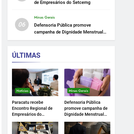
de Empresários do Setcemg
Minas Gerais
06
Defensoria Pública promove
campanha de Dignidade Menstrual
em Minas.
ÚLTIMAS
Notícias
Minas Gerais
Paracatu recebe
Defensoria Pública
Encontro Regional de
promove campanha de
Empresários do
Dignidade Menstrual
Setcemg
em Minas.