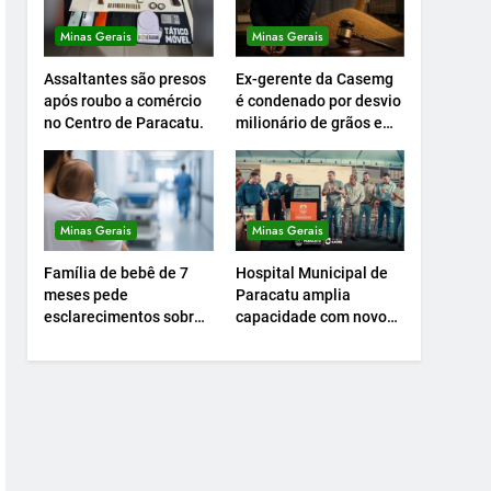
Minas Gerais
Minas Gerais
Assaltantes são presos
Ex-gerente da Casemg
após roubo a comércio
é condenado por desvio
no Centro de Paracatu.
milionário de grãos em
Paracatu.
Minas Gerais
Minas Gerais
Família de bebê de 7
Hospital Municipal de
meses pede
Paracatu amplia
esclarecimentos sobre
capacidade com novo
atendimento e
Centro Cirúrgico.
transferência
hospitalar.