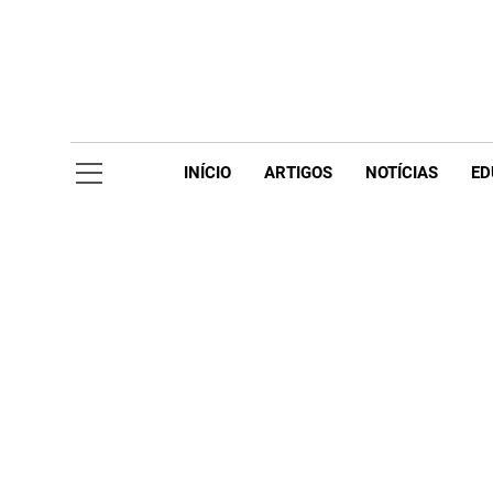
Skip
to
content
Acompanhe 
INÍCIO
ARTIGOS
NOTÍCIAS
ED