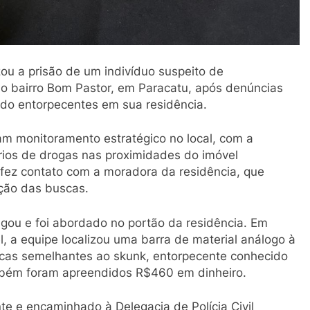
lizou a prisão de um indivíduo suspeito de
 no bairro Bom Pastor, em Paracatu, após denúncias
ndo entorpecentes em sua residência.
ram monitoramento estratégico no local, com a
ios de drogas nas proximidades do imóvel
r fez contato com a moradora da residência, que
ação das buscas.
hegou e foi abordado no portão da residência. Em
l, a equipe localizou uma barra de material análogo à
icas semelhantes ao skunk, entorpecente conhecido
ambém foram apreendidos R$460 em dinheiro.
nte e encaminhado à Delegacia de Polícia Civil