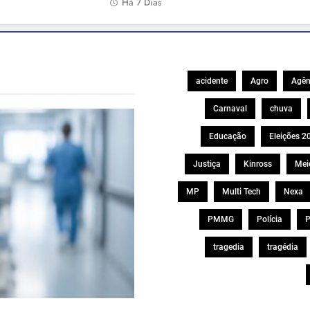
Há 7 Dias
acidente
Agro
Agên
Carnaval
chuva
Educação
Eleições 2
Justiça
Kinross
Mei
MP
Multi Tech
Nexa
PMMG
Polícia
P
tragedia
tragédia