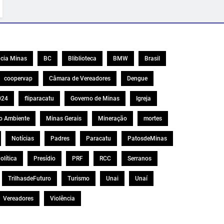
cia Minas
BC
Bliblioteca
BMW
Brasil
coopervap
Câmara de Vereadores
Dengue
024
fliparacatu
Governo de Minas
Igreja
o Ambiente
Minas Gerais
Mineração
mortes
Notícias
Padres
Paracatu
PatosdeMinas
olítica
Presídio
PRF
RCC
Serranos
TrilhasdeFuturo
Turismo
Unai
Unaí
Vereadores
Violência