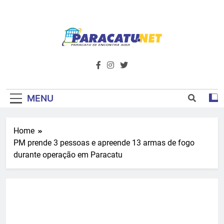
Skip
to
content
Paracatu.net –
Acompanhe as últimas notícias e vídeos,
além de tudo sobre esportes e
Portal De
entretenimento.
Notícias E
MENU
Informações – O
Home
Primeiro Do
PM prende 3 pessoas e apreende 13 armas de fogo
Noroeste De
durante operação em Paracatu
Minas