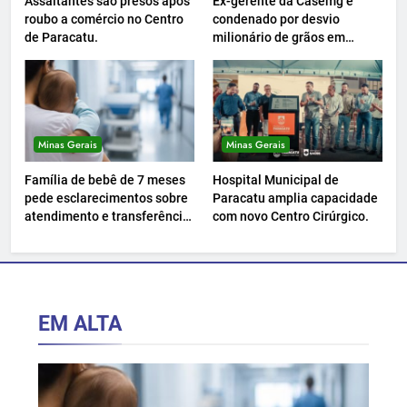
Assaltantes são presos após
Ex-gerente da Casemg é
roubo a comércio no Centro
condenado por desvio
de Paracatu.
milionário de grãos em
Paracatu.
Minas Gerais
Minas Gerais
Família de bebê de 7 meses
Hospital Municipal de
pede esclarecimentos sobre
Paracatu amplia capacidade
atendimento e transferência
com novo Centro Cirúrgico.
hospitalar.
EM ALTA