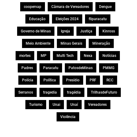
coopervap
Câmara de Vereadores
Dengue
Educação
Eleições 2024
fliparacatu
Governo de Minas
Igreja
Justiça
Kinross
Meio Ambiente
Minas Gerais
Mineração
mortes
MP
Multi Tech
Nexa
Notícias
Padres
Paracatu
PatosdeMinas
PMMG
Polícia
Política
Presídio
PRF
RCC
Serranos
tragedia
tragédia
TrilhasdeFuturo
Turismo
Unai
Unaí
Vereadores
Violência