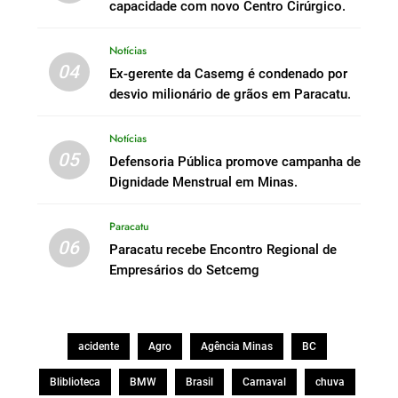
capacidade com novo Centro Cirúrgico.
Notícias
04
Ex-gerente da Casemg é condenado por
desvio milionário de grãos em Paracatu.
Notícias
05
Defensoria Pública promove campanha de
Dignidade Menstrual em Minas.
Paracatu
06
Paracatu recebe Encontro Regional de
Empresários do Setcemg
acidente
Agro
Agência Minas
BC
Bliblioteca
BMW
Brasil
Carnaval
chuva