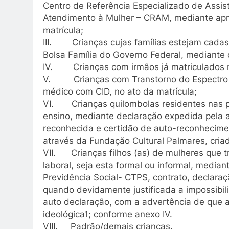
Centro de Referência Especializado de Assis
Atendimento à Mulher – CRAM, mediante apre
matrícula;
III. Crianças cujas famílias estejam cadas
Bolsa Família do Governo Federal, mediante 
IV. Crianças com irmãos já matriculados n
V. Crianças com Transtorno do Espectro A
médico com CID, no ato da matrícula;
VI. Crianças quilombolas residentes nas p
ensino, mediante declaração expedida pela 
reconhecida e certidão de auto-reconhecimen
através da Fundação Cultural Palmares, cria
VII. Crianças filhos (as) de mulheres que tr
laboral, seja esta formal ou informal, media
Previdência Social- CTPS, contrato, declara
quando devidamente justificada a impossibi
auto declaração, com a advertência de que a 
ideológica1; conforme anexo IV.
VIII. Padrão/demais crianças.