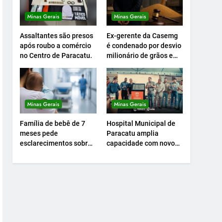
Minas Gerais
Minas Gerais
Assaltantes são presos
Ex-gerente da Casemg
após roubo a comércio
é condenado por desvio
no Centro de Paracatu.
milionário de grãos em
Paracatu.
Minas Gerais
Minas Gerais
Família de bebê de 7
Hospital Municipal de
meses pede
Paracatu amplia
esclarecimentos sobre
capacidade com novo
atendimento e
Centro Cirúrgico.
transferência
hospitalar.