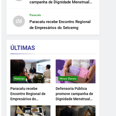
campanha de Dignidade Menstrual
em Minas.
Paracatu
06
Paracatu recebe Encontro Regional
de Empresários do Setcemg
ÚLTIMAS
Notícias
Minas Gerais
Paracatu recebe
Defensoria Pública
Encontro Regional de
promove campanha de
Empresários do
Dignidade Menstrual
Setcemg
em Minas.