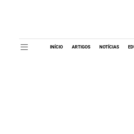
Skip
to
content
Acompanhe 
INÍCIO
ARTIGOS
NOTÍCIAS
ED