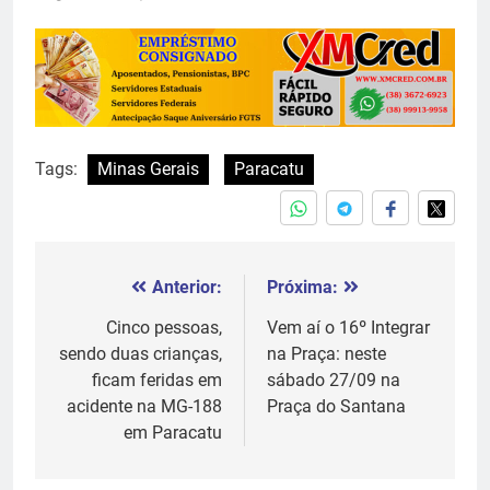
Tags:
Minas Gerais
Paracatu
Anterior:
Próxima:
Navegação
de
Cinco pessoas,
Vem aí o 16º Integrar
sendo duas crianças,
na Praça: neste
Post
ficam feridas em
sábado 27/09 na
acidente na MG-188
Praça do Santana
em Paracatu