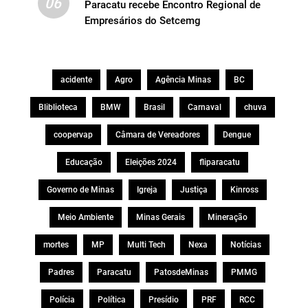
06
Paracatu recebe Encontro Regional de
Empresários do Setcemg
acidente
Agro
Agência Minas
BC
Bliblioteca
BMW
Brasil
Carnaval
chuva
coopervap
Câmara de Vereadores
Dengue
Educação
Eleições 2024
fliparacatu
Governo de Minas
Igreja
Justiça
Kinross
Meio Ambiente
Minas Gerais
Mineração
mortes
MP
Multi Tech
Nexa
Notícias
Padres
Paracatu
PatosdeMinas
PMMG
Polícia
Política
Presídio
PRF
RCC