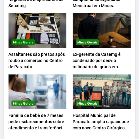
Setcemg
Menstrual em Minas.
Minas Gerais
Minas Gerais
Assaltantes são presos após
Ex-gerente da Casemg é
roubo a comércio no Centro
condenado por desvio
de Paracatu.
milionário de grãos em
Paracatu.
Minas Gerais
Minas Gerais
Família de bebê de 7 meses
Hospital Municipal de
pede esclarecimentos sobre
Paracatu amplia capacidade
atendimento e transferência
com novo Centro Cirúrgico.
hospitalar.