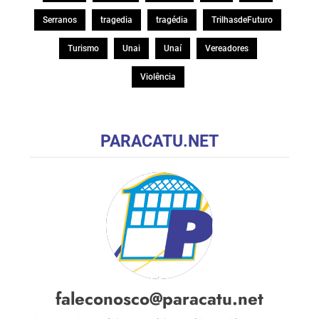
Serranos
tragedia
tragédia
TrilhasdeFuturo
Turismo
Unai
Unaí
Vereadores
Violência
PARACATU.NET
faleconosco@paracatu.net