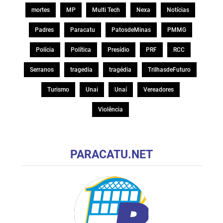
mortes
MP
Multi Tech
Nexa
Notícias
Padres
Paracatu
PatosdeMinas
PMMG
Polícia
Política
Presídio
PRF
RCC
Serranos
tragedia
tragédia
TrilhasdeFuturo
Turismo
Unai
Unaí
Vereadores
Violência
PARACATU.NET