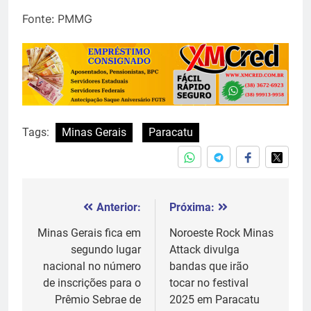
Fonte: PMMG
Tags:
Minas Gerais
Paracatu
Anterior:
Próxima:
Navegação
de
Minas Gerais fica em
Noroeste Rock Minas
segundo lugar
Attack divulga
Post
nacional no número
bandas que irão
de inscrições para o
tocar no festival
Prêmio Sebrae de
2025 em Paracatu