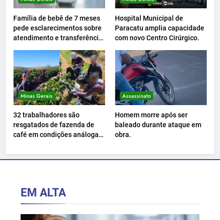
Família de bebê de 7 meses
Hospital Municipal de
pede esclarecimentos sobre
Paracatu amplia capacidade
atendimento e transferência
com novo Centro Cirúrgico.
hospitalar.
Minas Gerais
Assassinato
32 trabalhadores são
Homem morre após ser
resgatados de fazenda de
baleado durante ataque em
café em condições análogas
obra.
à escravidão.
EM ALTA