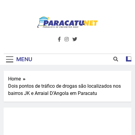
Skip
to
content
Paracatu.net –
Acompanhe as últimas notícias e vídeos,
além de tudo sobre esportes e
Portal De
entretenimento.
Notícias E
MENU
Informações – O
Home
Primeiro Do
Dois pontos de tráfico de drogas são localizados nos
Noroeste De
bairros JK e Arraial D’Angola em Paracatu
Minas