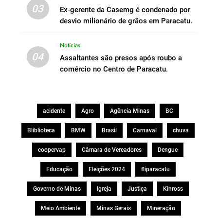
03
Ex-gerente da Casemg é condenado por
desvio milionário de grãos em Paracatu.
Notícias
04
Assaltantes são presos após roubo a
comércio no Centro de Paracatu.
acidente
Agro
Agência Minas
BC
Bliblioteca
BMW
Brasil
Carnaval
chuva
coopervap
Câmara de Vereadores
Dengue
Educação
Eleições 2024
fliparacatu
Governo de Minas
Igreja
Justiça
Kinross
Meio Ambiente
Minas Gerais
Mineração