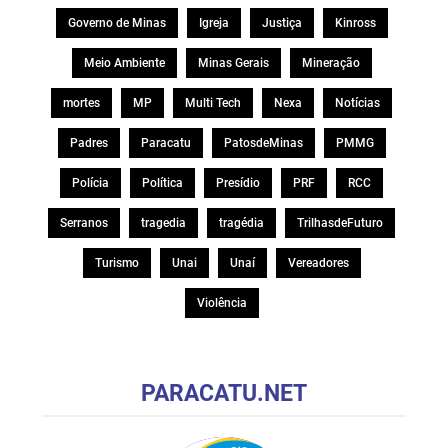
Governo de Minas
Igreja
Justiça
Kinross
Meio Ambiente
Minas Gerais
Mineração
mortes
MP
Multi Tech
Nexa
Notícias
Padres
Paracatu
PatosdeMinas
PMMG
Polícia
Política
Presídio
PRF
RCC
Serranos
tragedia
tragédia
TrilhasdeFuturo
Turismo
Unai
Unaí
Vereadores
Violência
PARACATU.NET