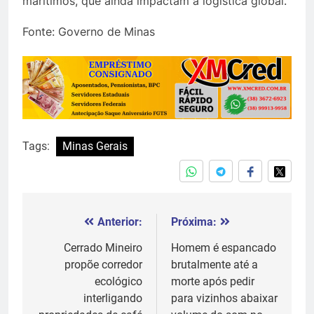
marítimos, que ainda impactam a logística global.
Fonte: Governo de Minas
Tags:
Minas Gerais
Anterior:
Próxima:
Navegação
de
Cerrado Mineiro
Homem é espancado
propõe corredor
brutalmente até a
Post
ecológico
morte após pedir
interligando
para vizinhos abaixar