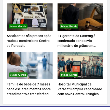
Minas Gerais
Minas Gerais
Assaltantes são presos após
Ex-gerente da Casemg é
roubo a comércio no Centro
condenado por desvio
de Paracatu.
milionário de grãos em
Paracatu.
Minas Gerais
Minas Gerais
Família de bebê de 7 meses
Hospital Municipal de
pede esclarecimentos sobre
Paracatu amplia capacidade
atendimento e transferência
com novo Centro Cirúrgico.
hospitalar.