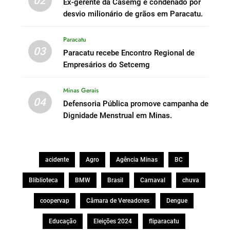
02
Ex-gerente da Casemg é condenado por
desvio milionário de grãos em Paracatu.
Paracatu
03
Paracatu recebe Encontro Regional de
Empresários do Setcemg
Minas Gerais
04
Defensoria Pública promove campanha de
Dignidade Menstrual em Minas.
acidente
Agro
Agência Minas
BC
Bliblioteca
BMW
Brasil
Carnaval
chuva
coopervap
Câmara de Vereadores
Dengue
Educação
Eleições 2024
fliparacatu