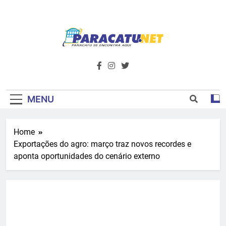
Skip
to
content
Paracatu.net –
Acompanhe as últimas notícias e vídeos,
além de tudo sobre esportes e
Portal De
entretenimento.
Notícias E
MENU
Informações – O
Home
Primeiro Do
Exportações do agro: março traz novos recordes e
Noroeste De
aponta oportunidades do cenário externo
Minas