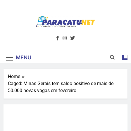
Skip
to
content
Paracatu.net –
Acompanhe as últimas notícias e vídeos,
além de tudo sobre esportes e
Portal De
entretenimento.
Notícias E
MENU
Informações – O
Home
Primeiro Do
Caged: Minas Gerais tem saldo positivo de mais de
Noroeste De
50.000 novas vagas em fevereiro
Minas