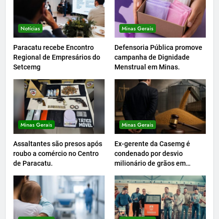
Notícias
Minas Gerais
Paracatu recebe Encontro
Defensoria Pública promove
Regional de Empresários do
campanha de Dignidade
Setcemg
Menstrual em Minas.
Minas Gerais
Minas Gerais
Assaltantes são presos após
Ex-gerente da Casemg é
roubo a comércio no Centro
condenado por desvio
de Paracatu.
milionário de grãos em
Paracatu.