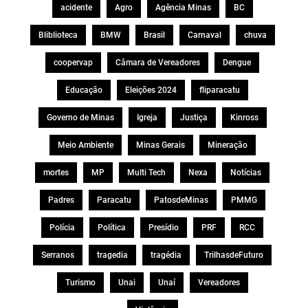
acidente
Agro
Agência Minas
BC
Bliblioteca
BMW
Brasil
Carnaval
chuva
coopervap
Câmara de Vereadores
Dengue
Educação
Eleições 2024
fliparacatu
Governo de Minas
Igreja
Justiça
Kinross
Meio Ambiente
Minas Gerais
Mineração
mortes
MP
Multi Tech
Nexa
Notícias
Padres
Paracatu
PatosdeMinas
PMMG
Polícia
Política
Presídio
PRF
RCC
Serranos
tragedia
tragédia
TrilhasdeFuturo
Turismo
Unai
Unaí
Vereadores