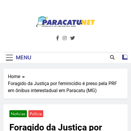
Skip
to
content
Paracatu.net –
Acompanhe as últimas notícias e vídeos,
além de tudo sobre esportes e
Portal De
entretenimento.
Notícias E
MENU
Informações – O
Home
Primeiro Do
Foragido da Justiça por feminicídio é preso pela PRF
Noroeste De
em ônibus interestadual em Paracatu (MG)
Minas
Notícias
Polícia
Foragido da Justiça por