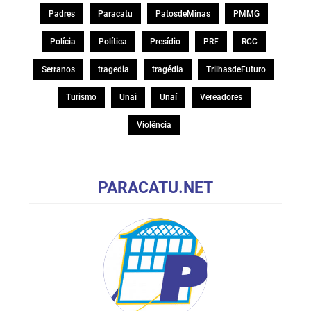
Padres
Paracatu
PatosdeMinas
PMMG
Polícia
Política
Presídio
PRF
RCC
Serranos
tragedia
tragédia
TrilhasdeFuturo
Turismo
Unai
Unaí
Vereadores
Violência
PARACATU.NET