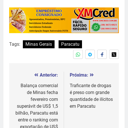
Tags:
Minas Gerais
Paracatu
Anterior:
Próxima:
Navegação
de
Balança comercial
Traficante de drogas
de Minas fecha
é preso com grande
Post
fevereiro com
quantidade de ilícitos
superávit de US$ 1,5
em Paracatu
bilhão, Paracatu está
entre o ranking com
exportação de US$