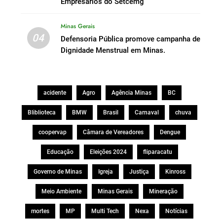
Empresários do Setcemg
Minas Gerais
04
Defensoria Pública promove campanha de
Dignidade Menstrual em Minas.
acidente
Agro
Agência Minas
BC
Bliblioteca
BMW
Brasil
Carnaval
chuva
coopervap
Câmara de Vereadores
Dengue
Educação
Eleições 2024
fliparacatu
Governo de Minas
Igreja
Justiça
Kinross
Meio Ambiente
Minas Gerais
Mineração
mortes
MP
Multi Tech
Nexa
Notícias