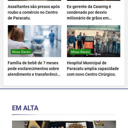
Assaltantes são presos após
Ex-gerente da Casemg é
roubo a comércio no Centro
condenado por desvio
de Paracatu.
milionário de grãos em
Paracatu.
Minas Gerais
Minas Gerais
Família de bebê de 7 meses
Hospital Municipal de
pede esclarecimentos sobre
Paracatu amplia capacidade
atendimento e transferência
com novo Centro Cirúrgico.
hospitalar.
EM ALTA