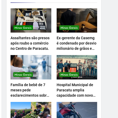
Minas Gerais
Minas Gerais
Assaltantes são presos
Ex-gerente da Casemg
após roubo a comércio
é condenado por desvio
no Centro de Paracatu.
milionário de grãos em
Paracatu.
Minas Gerais
Minas Gerais
Família de bebê de 7
Hospital Municipal de
meses pede
Paracatu amplia
esclarecimentos sobre
capacidade com novo
atendimento e
Centro Cirúrgico.
transferência
hospitalar.