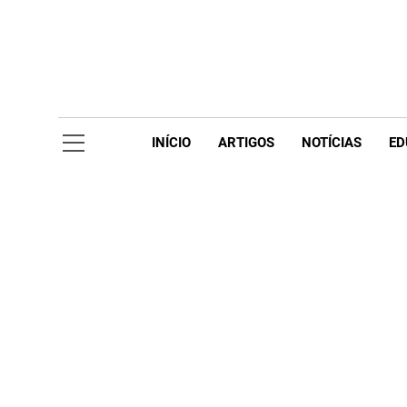
Skip
to
content
Acompanhe 
INÍCIO
ARTIGOS
NOTÍCIAS
ED