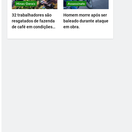
Minas Gerais
Assassinato
32 trabalhadores são
Homem morre após ser
resgatados de fazenda
baleado durante ataque
de café em condições
em obra.
análogas à escravidão.