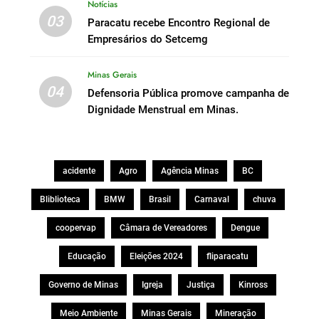
Notícias
03
Paracatu recebe Encontro Regional de
Empresários do Setcemg
Minas Gerais
04
Defensoria Pública promove campanha de
Dignidade Menstrual em Minas.
acidente
Agro
Agência Minas
BC
Bliblioteca
BMW
Brasil
Carnaval
chuva
coopervap
Câmara de Vereadores
Dengue
Educação
Eleições 2024
fliparacatu
Governo de Minas
Igreja
Justiça
Kinross
Meio Ambiente
Minas Gerais
Mineração