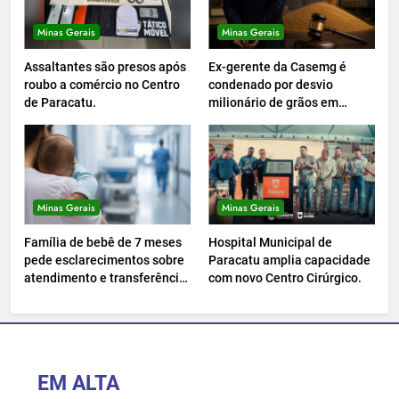
Minas Gerais
Minas Gerais
Assaltantes são presos após
Ex-gerente da Casemg é
roubo a comércio no Centro
condenado por desvio
de Paracatu.
milionário de grãos em
Paracatu.
Minas Gerais
Minas Gerais
Família de bebê de 7 meses
Hospital Municipal de
pede esclarecimentos sobre
Paracatu amplia capacidade
atendimento e transferência
com novo Centro Cirúrgico.
hospitalar.
EM ALTA