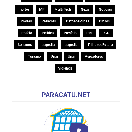
mortes
MP
Multi Tech
Nexa
Notícias
Padres
Paracatu
PatosdeMinas
PMMG
Polícia
Política
Presídio
PRF
RCC
Serranos
tragedia
tragédia
TrilhasdeFuturo
Turismo
Unai
Unaí
Vereadores
Violência
PARACATU.NET