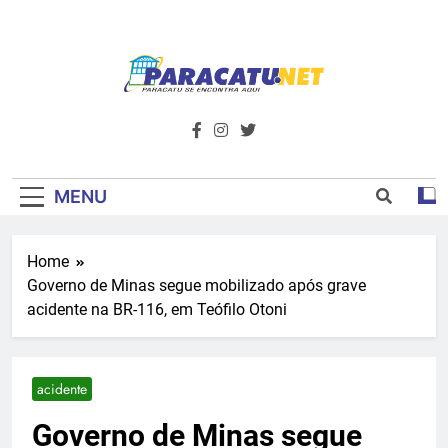
Skip
to
content
Paracatu.net –
Acompanhe as últimas notícias e vídeos,
além de tudo sobre esportes e
Portal De
entretenimento.
Notícias E
MENU
Informações – O
Home
Primeiro Do
Governo de Minas segue mobilizado após grave
Noroeste De
acidente na BR-116, em Teófilo Otoni
Minas
acidente
Governo de Minas segue