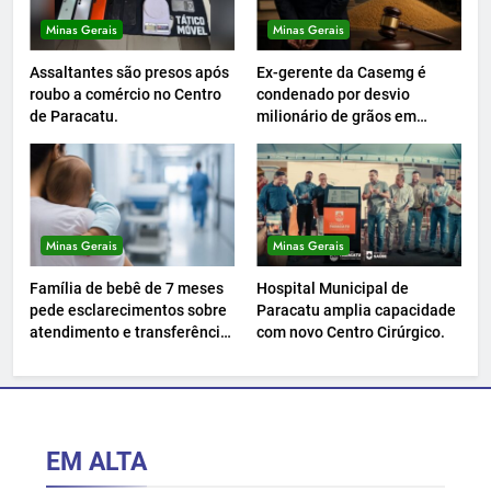
Minas Gerais
Minas Gerais
Assaltantes são presos após
Ex-gerente da Casemg é
roubo a comércio no Centro
condenado por desvio
de Paracatu.
milionário de grãos em
Paracatu.
Minas Gerais
Minas Gerais
Família de bebê de 7 meses
Hospital Municipal de
pede esclarecimentos sobre
Paracatu amplia capacidade
atendimento e transferência
com novo Centro Cirúrgico.
hospitalar.
EM ALTA