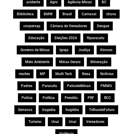
acidente
Agro
Agência Minas
BC
Bliblioteca
BMW
Brasil
Carnaval
chuva
coopervap
Câmara de Vereadores
Dengue
Educação
Eleições 2024
fliparacatu
Governo de Minas
Igreja
Justiça
Kinross
Meio Ambiente
Minas Gerais
Mineração
mortes
MP
Multi Tech
Nexa
Notícias
Padres
Paracatu
PatosdeMinas
PMMG
Polícia
Política
Presídio
PRF
RCC
Serranos
tragedia
tragédia
TrilhasdeFuturo
Turismo
Unai
Unaí
Vereadores
Violência