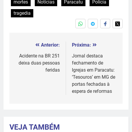
mortes
Notícias
Paracatu
Polícia
tragedia
Anterior:
Próxima:
Navegação
de
Acidente na BR 251
Jornal destaca
deixa duas pessoas
fechamento de
Post
feridas
Igrejas em Paracatu:
‘Tesouros’ em MG de
portas fechadas à
espera de reformas
VEJA TAMBÉM