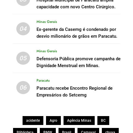
Hospital Municipal de Paracatu amplia
capacidade com novo Centro Cirúrgico.
Minas Gerais
04
Ex-gerente da Casemg é condenado por
desvio milionário de grãos em Paracatu.
Minas Gerais
05
Defensoria Pública promove campanha de
Dignidade Menstrual em Minas.
Paracatu
06
Paracatu recebe Encontro Regional de
Empresários do Setcemg
acidente
Agro
Agência Minas
BC
Bliblioteca
BMW
Brasil
Carnaval
chuva