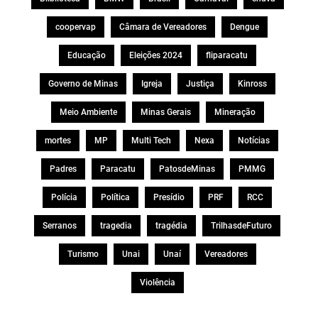
coopervap
Câmara de Vereadores
Dengue
Educação
Eleições 2024
fliparacatu
Governo de Minas
Igreja
Justiça
Kinross
Meio Ambiente
Minas Gerais
Mineração
mortes
MP
Multi Tech
Nexa
Notícias
Padres
Paracatu
PatosdeMinas
PMMG
Polícia
Política
Presídio
PRF
RCC
Serranos
tragedia
tragédia
TrilhasdeFuturo
Turismo
Unai
Unaí
Vereadores
Violência