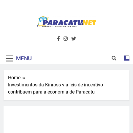
Skip
to
content
Paracatu.net –
Acompanhe as últimas notícias e vídeos,
além de tudo sobre esportes e
Portal De
entretenimento.
Notícias E
MENU
Informações – O
Home
Primeiro Do
Investimentos da Kinross via leis de incentivo
Noroeste De
contribuem para a economia de Paracatu
Minas