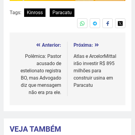
Tags:
Kinross
Paracatu
Anterior:
Próxima:
Navegação
de
Polêmica: Pastor
Atlas e ArcelorMittal
acusado de
irão investir R$ 895
Post
estelionato registra
milhões para
BO, mas Advogado
construir usina em
diz que mensagem
Paracatu
não era pra ele.
VEJA TAMBÉM