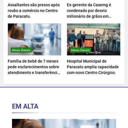
Assaltantes são presos após
Ex-gerente da Casemg é
roubo a comércio no Centro
condenado por desvio
de Paracatu.
milionário de grãos em
Paracatu.
Minas Gerais
Minas Gerais
Família de bebê de 7 meses
Hospital Municipal de
pede esclarecimentos sobre
Paracatu amplia capacidade
atendimento e transferência
com novo Centro Cirúrgico.
hospitalar.
EM ALTA