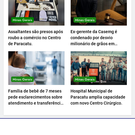
Minas Gerais
Minas Gerais
Assaltantes são presos após
Ex-gerente da Casemg é
roubo a comércio no Centro
condenado por desvio
de Paracatu.
milionário de grãos em
Paracatu.
Minas Gerais
Minas Gerais
Família de bebê de 7 meses
Hospital Municipal de
pede esclarecimentos sobre
Paracatu amplia capacidade
atendimento e transferência
com novo Centro Cirúrgico.
hospitalar.