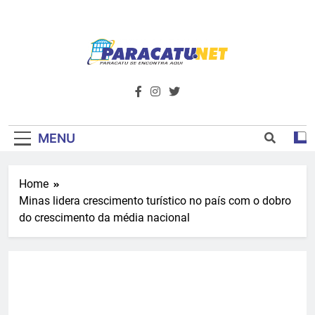
Skip
to
content
Paracatu.net –
Acompanhe as últimas notícias e vídeos,
além de tudo sobre esportes e
Portal De
entretenimento.
Notícias E
MENU
Informações – O
Home
Primeiro Do
Minas lidera crescimento turístico no país com o dobro
Noroeste De
do crescimento da média nacional
Minas