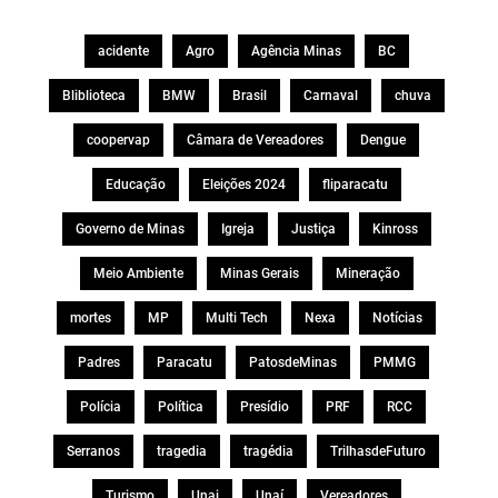
acidente
Agro
Agência Minas
BC
Bliblioteca
BMW
Brasil
Carnaval
chuva
coopervap
Câmara de Vereadores
Dengue
Educação
Eleições 2024
fliparacatu
Governo de Minas
Igreja
Justiça
Kinross
Meio Ambiente
Minas Gerais
Mineração
mortes
MP
Multi Tech
Nexa
Notícias
Padres
Paracatu
PatosdeMinas
PMMG
Polícia
Política
Presídio
PRF
RCC
Serranos
tragedia
tragédia
TrilhasdeFuturo
Turismo
Unai
Unaí
Vereadores