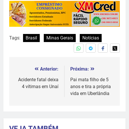
Tags:
Brasil
Minas Gerais
Notícias
Anterior:
Próxima:
Navegação
de
Acidente fatal deixa
Pai mata filho de 5
4 vítimas em Unaí
anos e tira a própria
Post
vida em Uberlândia
VEJA TAMBÉM