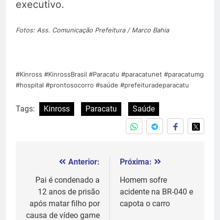
executivo.
Fotos: Ass. Comunicação Prefeitura / Marco Bahia
#Kinross #KinrossBrasil #Paracatu #paracatunet #paracatumg
#hospital #prontosocorro #saúde #prefeituradeparacatu
Tags:
Kinross
Paracatu
Saúde
Anterior:
Próxima:
Navegação
de
Pai é condenado a
Homem sofre
12 anos de prisão
acidente na BR-040 e
Post
após matar filho por
capota o carro
causa de vídeo game