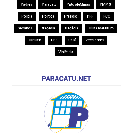
Padres
Paracatu
PatosdeMinas
PMMG
Polícia
Política
Presídio
PRF
RCC
Serranos
tragedia
tragédia
TrilhasdeFuturo
Turismo
Unai
Unaí
Vereadores
Violência
PARACATU.NET