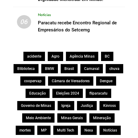
Notícias
06
Paracatu recebe Encontro Regional de
Empresários do Setcemg
acidente
Agro
Agência Minas
BC
Bliblioteca
BMW
Brasil
Carnaval
chuva
coopervap
Câmara de Vereadores
Dengue
Educação
Eleições 2024
fliparacatu
Governo de Minas
Igreja
Justiça
Kinross
Meio Ambiente
Minas Gerais
Mineração
mortes
MP
Multi Tech
Nexa
Notícias