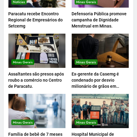
Notícias
Minas Gerais
Paracatu recebe Encontro
Defensoria Pública promove
Regional de Empresários do
campanha de Dignidade
Setcemg
Menstrual em Minas.
Minas Gerais
Minas Gerais
Assaltantes são presos após
Ex-gerente da Casemg é
roubo a comércio no Centro
condenado por desvio
de Paracatu.
milionário de grãos em
Paracatu.
Minas Gerais
Minas Gerais
Família de bebê de 7 meses
Hospital Municipal de