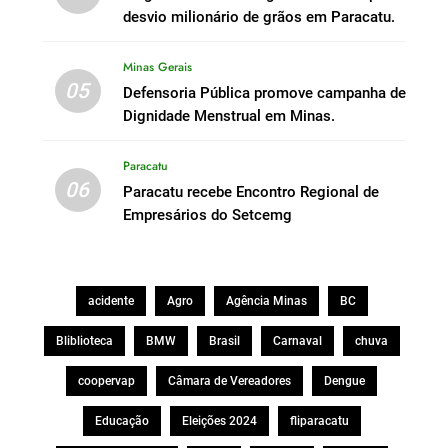
desvio milionário de grãos em Paracatu.
Minas Gerais
05
Defensoria Pública promove campanha de
Dignidade Menstrual em Minas.
Paracatu
06
Paracatu recebe Encontro Regional de
Empresários do Setcemg
acidente
Agro
Agência Minas
BC
Bliblioteca
BMW
Brasil
Carnaval
chuva
coopervap
Câmara de Vereadores
Dengue
Educação
Eleições 2024
fliparacatu