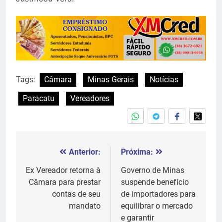
Tags:
Câmara
Minas Gerais
Notícias
Paracatu
Vereadores
Anterior:
Próxima:
Navegação
de
Ex Vereador retorna à
Governo de Minas
Câmara para prestar
suspende benefício
Post
contas de seu
de importadores para
mandato
equilibrar o mercado
e garantir