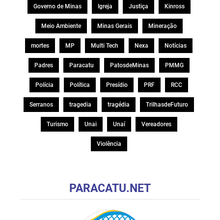
Governo de Minas
Igreja
Justiça
Kinross
Meio Ambiente
Minas Gerais
Mineração
mortes
MP
Multi Tech
Nexa
Notícias
Padres
Paracatu
PatosdeMinas
PMMG
Polícia
Política
Presídio
PRF
RCC
Serranos
tragedia
tragédia
TrilhasdeFuturo
Turismo
Unai
Unaí
Vereadores
Violência
PARACATU.NET