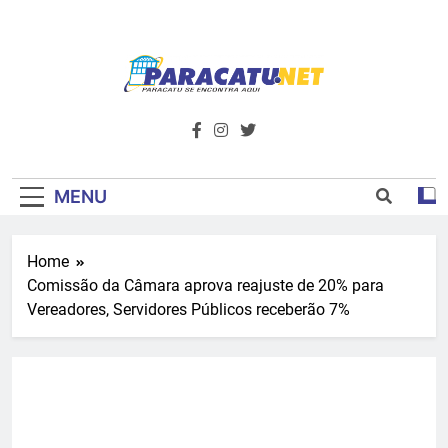
Skip
to
content
Paracatu.net –
Acompanhe as últimas notícias e vídeos,
além de tudo sobre esportes e
Portal De
entretenimento.
Notícias E
MENU
Informações – O
Home
Primeiro Do
Comissão da Câmara aprova reajuste de 20% para
Noroeste De
Vereadores, Servidores Públicos receberão 7%
Minas