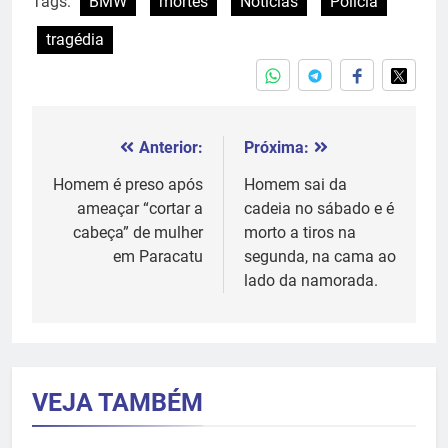
Tags:
BMW
mortes
Notícias
Polícia
tragédia
Anterior:
Próxima:
Navegação
de
Homem é preso após
Homem sai da
ameaçar “cortar a
cadeia no sábado e é
Post
cabeça” de mulher
morto a tiros na
em Paracatu
segunda, na cama ao
lado da namorada.
VEJA TAMBÉM