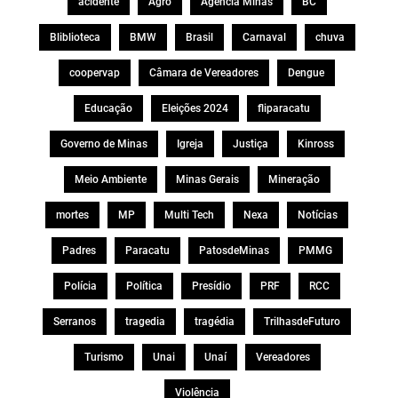
acidente
Agro
Agência Minas
BC
Bliblioteca
BMW
Brasil
Carnaval
chuva
coopervap
Câmara de Vereadores
Dengue
Educação
Eleições 2024
fliparacatu
Governo de Minas
Igreja
Justiça
Kinross
Meio Ambiente
Minas Gerais
Mineração
mortes
MP
Multi Tech
Nexa
Notícias
Padres
Paracatu
PatosdeMinas
PMMG
Polícia
Política
Presídio
PRF
RCC
Serranos
tragedia
tragédia
TrilhasdeFuturo
Turismo
Unai
Unaí
Vereadores
Violência