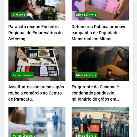
Notícias
Minas Gerais
Paracatu recebe Encontro
Defensoria Pública promove
Regional de Empresários do
campanha de Dignidade
Setcemg
Menstrual em Minas.
Minas Gerais
Minas Gerais
Assaltantes são presos após
Ex-gerente da Casemg é
roubo a comércio no Centro
condenado por desvio
de Paracatu.
milionário de grãos em
Paracatu.
Minas Gerais
Minas Gerais