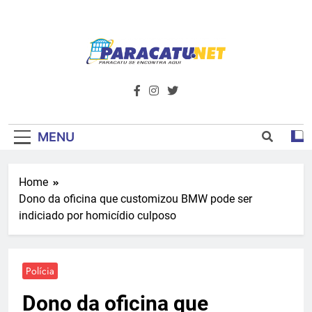
Skip
to
content
Paracatu.net –
Acompanhe as últimas notícias e vídeos,
além de tudo sobre esportes e
Portal De
entretenimento.
Notícias E
MENU
Informações – O
Home
Primeiro Do
Dono da oficina que customizou BMW pode ser
Noroeste De
indiciado por homicídio culposo
Minas
Polícia
Dono da oficina que