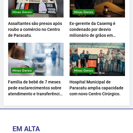
Minas Gerais
Minas Gerais
Assaltantes são presos após
Ex-gerente da Casemg é
roubo a comércio no Centro
condenado por desvio
de Paracatu.
milionário de grãos em
Paracatu.
Minas Gerais
Minas Gerais
Família de bebê de 7 meses
Hospital Municipal de
pede esclarecimentos sobre
Paracatu amplia capacidade
atendimento e transferência
com novo Centro Cirúrgico.
hospitalar.
EM ALTA