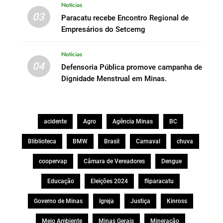
Notícias
03
Paracatu recebe Encontro Regional de
Empresários do Setcemg
Notícias
04
Defensoria Pública promove campanha de
Dignidade Menstrual em Minas.
acidente
Agro
Agência Minas
BC
Bliblioteca
BMW
Brasil
Carnaval
chuva
coopervap
Câmara de Vereadores
Dengue
Educação
Eleições 2024
fliparacatu
Governo de Minas
Igreja
Justiça
Kinross
Meio Ambiente
Minas Gerais
Mineração