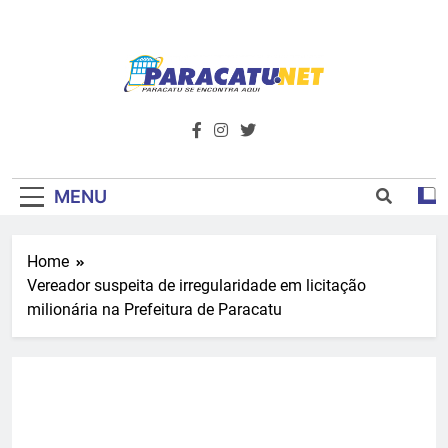
Skip
to
content
Paracatu.net –
Acompanhe as últimas notícias e vídeos,
além de tudo sobre esportes e
Portal De
entretenimento.
Notícias E
MENU
Informações – O
Home
Primeiro Do
Vereador suspeita de irregularidade em licitação
Noroeste De
milionária na Prefeitura de Paracatu
Minas