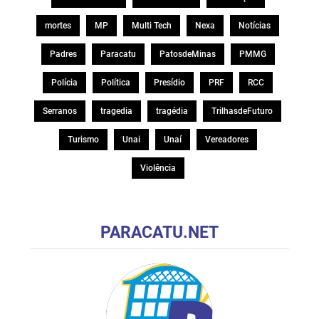
mortes
MP
Multi Tech
Nexa
Notícias
Padres
Paracatu
PatosdeMinas
PMMG
Polícia
Política
Presídio
PRF
RCC
Serranos
tragedia
tragédia
TrilhasdeFuturo
Turismo
Unai
Unaí
Vereadores
Violência
PARACATU.NET