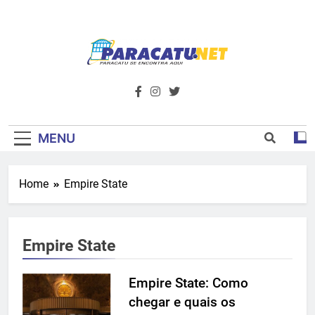
Skip
to
content
Paracatu.net –
Acompanhe as últimas notícias e vídeos,
além de tudo sobre esportes e
Portal De
entretenimento.
Notícias E
MENU
Informações – O
Home
Empire State
Primeiro Do
Noroeste De
Empire State
Minas
Empire State: Como
chegar e quais os