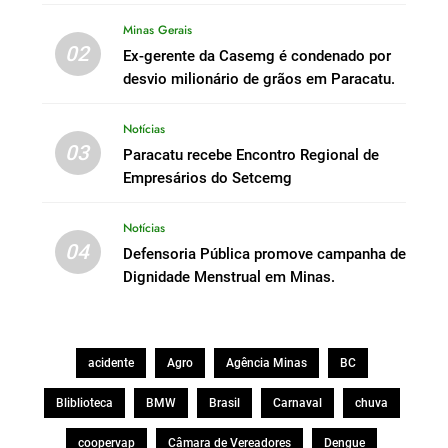
Minas Gerais
02
Ex-gerente da Casemg é condenado por
desvio milionário de grãos em Paracatu.
Notícias
03
Paracatu recebe Encontro Regional de
Empresários do Setcemg
Notícias
04
Defensoria Pública promove campanha de
Dignidade Menstrual em Minas.
acidente
Agro
Agência Minas
BC
Bliblioteca
BMW
Brasil
Carnaval
chuva
coopervap
Câmara de Vereadores
Dengue