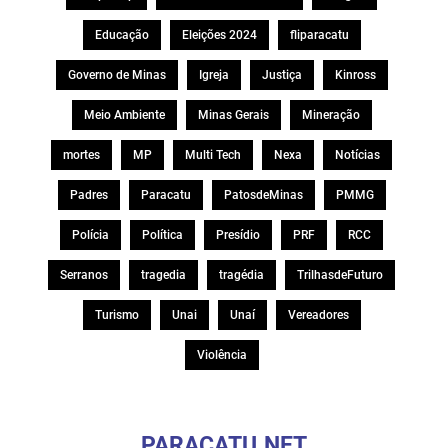
Educação
Eleições 2024
fliparacatu
Governo de Minas
Igreja
Justiça
Kinross
Meio Ambiente
Minas Gerais
Mineração
mortes
MP
Multi Tech
Nexa
Notícias
Padres
Paracatu
PatosdeMinas
PMMG
Polícia
Política
Presídio
PRF
RCC
Serranos
tragedia
tragédia
TrilhasdeFuturo
Turismo
Unai
Unaí
Vereadores
Violência
PARACATU.NET