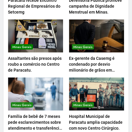
Paracatu recebe Encontro
Defensoria Pública promove
Regional de Empresários do
campanha de Dignidade
Setcemg
Menstrual em Minas.
Minas Gerais
Minas Gerais
Assaltantes são presos após
Ex-gerente da Casemg é
roubo a comércio no Centro
condenado por desvio
de Paracatu.
milionário de grãos em
Paracatu.
Minas Gerais
Minas Gerais
Família de bebê de 7 meses
Hospital Municipal de
pede esclarecimentos sobre
Paracatu amplia capacidade
atendimento e transferência
com novo Centro Cirúrgico.