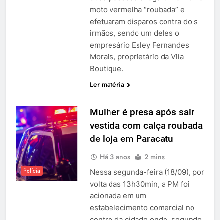
moto vermelha “roubada” e
efetuaram disparos contra dois
irmãos, sendo um deles o
empresário Esley Fernandes
Morais, proprietário da Vila
Boutique.
Ler matéria
Mulher é presa após sair
vestida com calça roubada
de loja em Paracatu
Há 3 anos
2 mins
Polícia
Nessa segunda-feira (18/09), por
volta das 13h30min, a PM foi
acionada em um
estabelecimento comercial no
centro da cidade onde, segundo