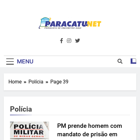
Skip
to
content
Paracatu.net –
Acompanhe as últimas notícias e vídeos,
além de tudo sobre esportes e
Portal De
entretenimento.
Notícias E
MENU
Informações – O
Home
Polícia
Page 39
Primeiro Do
Noroeste De
Polícia
Minas
PM prende homem com
mandato de prisão em