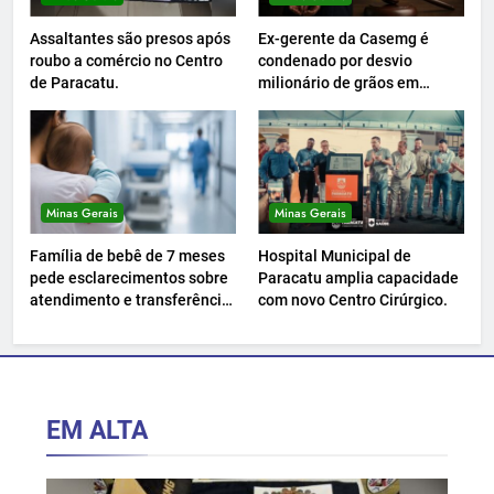
Assaltantes são presos após
Ex-gerente da Casemg é
roubo a comércio no Centro
condenado por desvio
de Paracatu.
milionário de grãos em
Paracatu.
Minas Gerais
Minas Gerais
Família de bebê de 7 meses
Hospital Municipal de
pede esclarecimentos sobre
Paracatu amplia capacidade
atendimento e transferência
com novo Centro Cirúrgico.
hospitalar.
EM ALTA