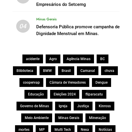
Empresários do Setcemg
Minas Gerais
04
Defensoria Pública promove campanha de
Dignidade Menstrual em Minas.
acidente
Agro
Agência Minas
BC
Bliblioteca
BMW
Brasil
Carnaval
chuva
coopervap
Câmara de Vereadores
Dengue
Educação
Eleições 2024
fliparacatu
Governo de Minas
Igreja
Justiça
Kinross
Meio Ambiente
Minas Gerais
Mineração
mortes
MP
Multi Tech
Nexa
Notícias