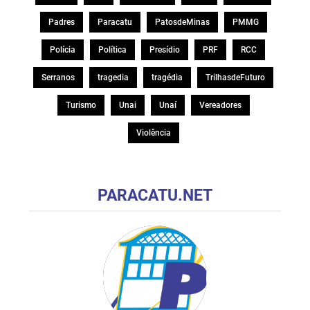
Padres
Paracatu
PatosdeMinas
PMMG
Polícia
Política
Presídio
PRF
RCC
Serranos
tragedia
tragédia
TrilhasdeFuturo
Turismo
Unai
Unaí
Vereadores
Violência
PARACATU.NET