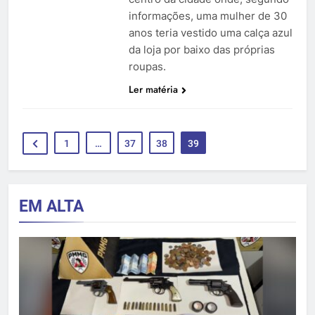
informações, uma mulher de 30
anos teria vestido uma calça azul
da loja por baixo das próprias
roupas.
Ler matéria
1
…
37
38
39
EM ALTA