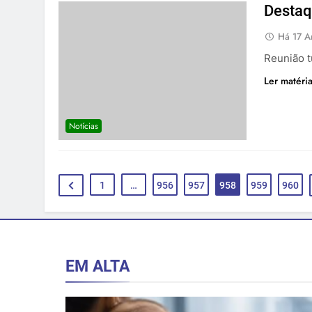
Destaq
Há 17 A
Reunião 
Ler matéri
Notícias
1
…
956
957
958
959
960
EM ALTA