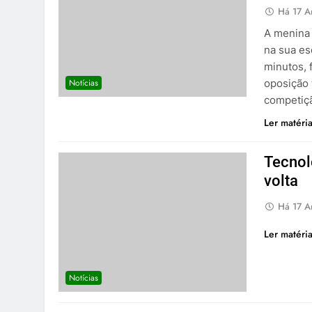
Há 17 A
A menina 
na sua es
minutos, 
Notícias
oposição 
competiçã
Ler matéri
Tecnol
volta
Há 17 A
Ler matéri
Notícias