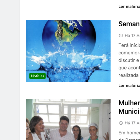
Ler matéri
Semana
Há 17 A
Terá iníc
comemoraç
discutir 
que acont
realizada
Notícias
Ler matéri
Mulher
Munici
Há 17 A
Em homena