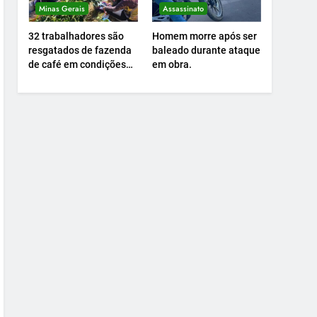
Minas Gerais
Assassinato
32 trabalhadores são
Homem morre após ser
resgatados de fazenda
baleado durante ataque
de café em condições
em obra.
análogas à escravidão.