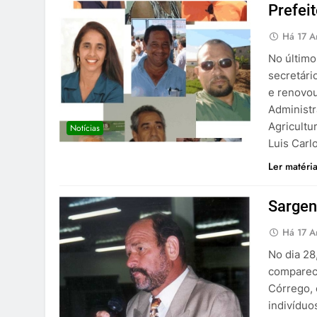
Prefei
Há 17 A
No último
secretári
e renovou
Administr
Agricultu
Notícias
Luis Carl
Ler matéri
Sargen
Há 17 A
No dia 28,
comparec
Córrego,
indivíduo