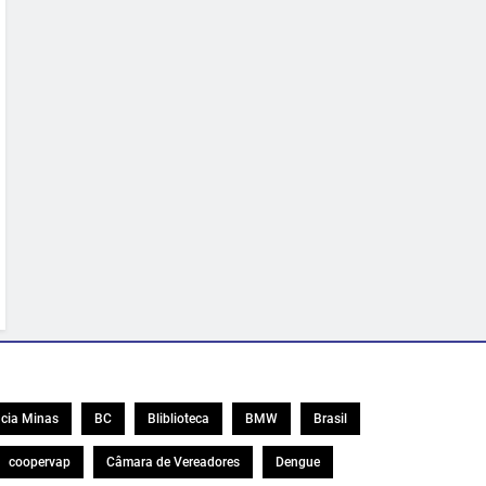
cia Minas
BC
Bliblioteca
BMW
Brasil
coopervap
Câmara de Vereadores
Dengue