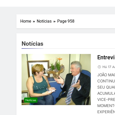
Home
Notícias
Page 958
Notícias
Entrev
Há 17 A
JOÃO MA
CONTINU
SEU QUA
ACUMULA
VICE-PR
Notícias
MOMENTO
EXPERIÊ