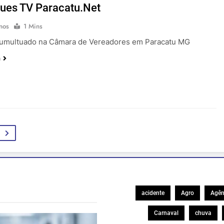
ues TV Paracatu.Net
nos
1 Mins
tumultuado na Câmara de Vereadores em Paracatu MG
a
acidente
Agro
Agên
Carnaval
chuva