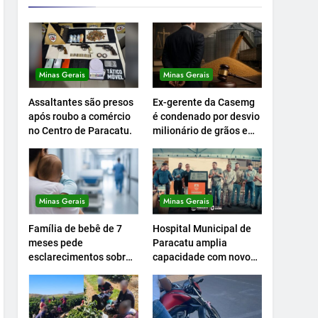
Minas Gerais
Minas Gerais
Assaltantes são presos
Ex-gerente da Casemg
após roubo a comércio
é condenado por desvio
no Centro de Paracatu.
milionário de grãos em
Paracatu.
Minas Gerais
Minas Gerais
Família de bebê de 7
Hospital Municipal de
meses pede
Paracatu amplia
esclarecimentos sobre
capacidade com novo
atendimento e
Centro Cirúrgico.
transferência
hospitalar.