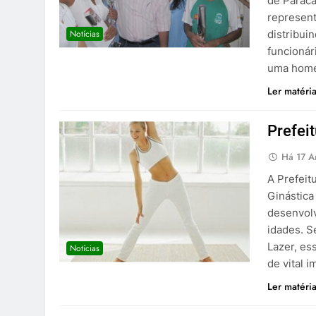
de Paraca
represent
Notícias
distribui
funcionár
uma home
Ler matéri
Prefei
Há 17 A
A Prefeit
Ginástica
desenvolv
idades. S
Lazer, ess
Notícias
de vital 
Ler matéri