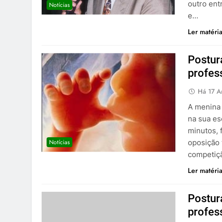
outro ent
Notícias
e…
Ler matéri
Postur
profes
Há 17 A
A menina 
na sua es
minutos, 
Notícias
oposição 
competiçã
Ler matéri
Postur
profes