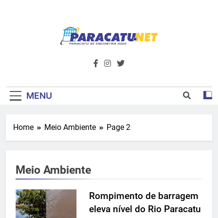
Skip
to
content
Paracatu.net –
Acompanhe as últimas notícias e vídeos,
além de tudo sobre esportes e
Portal De
entretenimento.
Notícias E
MENU
Informações – O
Home
Meio Ambiente
Page 2
Primeiro Do
Noroeste De
Meio Ambiente
Minas
Rompimento de barragem
eleva nível do Rio Paracatu