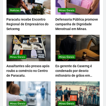
Notícias
Minas Gerais
Paracatu recebe Encontro
Defensoria Pública promove
Regional de Empresários do
campanha de Dignidade
Setcemg
Menstrual em Minas.
Minas Gerais
Minas Gerais
Assaltantes são presos após
Ex-gerente da Casemg é
roubo a comércio no Centro
condenado por desvio
de Paracatu.
milionário de grãos em
Paracatu.
Minas Gerais
Minas Gerais