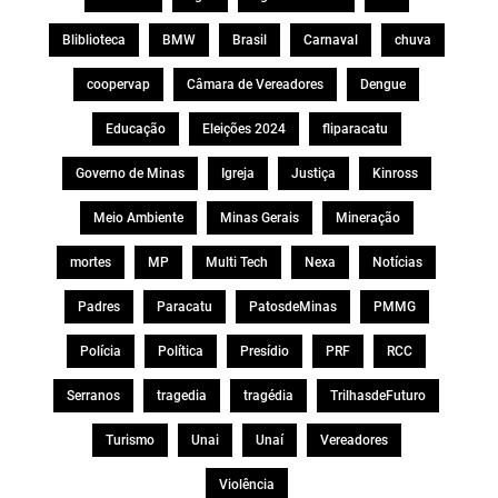
Bliblioteca
BMW
Brasil
Carnaval
chuva
coopervap
Câmara de Vereadores
Dengue
Educação
Eleições 2024
fliparacatu
Governo de Minas
Igreja
Justiça
Kinross
Meio Ambiente
Minas Gerais
Mineração
mortes
MP
Multi Tech
Nexa
Notícias
Padres
Paracatu
PatosdeMinas
PMMG
Polícia
Política
Presídio
PRF
RCC
Serranos
tragedia
tragédia
TrilhasdeFuturo
Turismo
Unai
Unaí
Vereadores
Violência