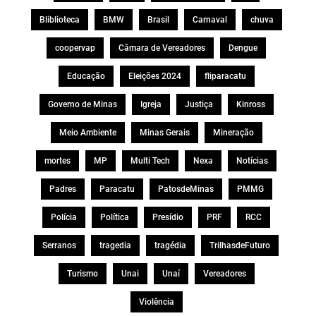
Bliblioteca
BMW
Brasil
Carnaval
chuva
coopervap
Câmara de Vereadores
Dengue
Educação
Eleições 2024
fliparacatu
Governo de Minas
Igreja
Justiça
Kinross
Meio Ambiente
Minas Gerais
Mineração
mortes
MP
Multi Tech
Nexa
Notícias
Padres
Paracatu
PatosdeMinas
PMMG
Polícia
Política
Presídio
PRF
RCC
Serranos
tragedia
tragédia
TrilhasdeFuturo
Turismo
Unai
Unaí
Vereadores
Violência