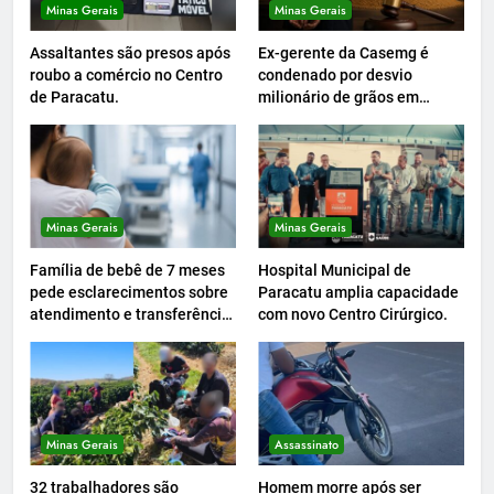
Minas Gerais
Minas Gerais
Assaltantes são presos após
Ex-gerente da Casemg é
roubo a comércio no Centro
condenado por desvio
de Paracatu.
milionário de grãos em
Paracatu.
Minas Gerais
Minas Gerais
Família de bebê de 7 meses
Hospital Municipal de
pede esclarecimentos sobre
Paracatu amplia capacidade
atendimento e transferência
com novo Centro Cirúrgico.
hospitalar.
Minas Gerais
Assassinato
32 trabalhadores são
Homem morre após ser