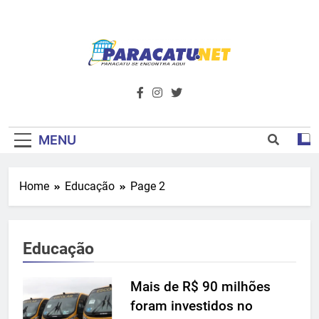
Skip
to
content
Paracatu.net –
Acompanhe as últimas notícias e vídeos,
além de tudo sobre esportes e
Portal De
entretenimento.
Notícias E
MENU
Informações – O
Home
Educação
Page 2
Primeiro Do
Noroeste De
Educação
Minas
Mais de R$ 90 milhões
foram investidos no