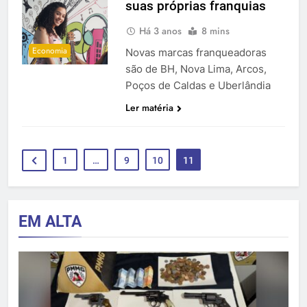
suas próprias franquias
Há 3 anos
8 mins
Economia
Novas marcas franqueadoras
são de BH, Nova Lima, Arcos,
Poços de Caldas e Uberlândia
Ler matéria
1
…
9
10
11
EM ALTA