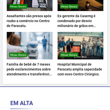
Minas Gerais
Minas Gerais
Assaltantes são presos após
Ex-gerente da Casemg é
roubo a comércio no Centro
condenado por desvio
de Paracatu.
milionário de grãos em
Paracatu.
Minas Gerais
Minas Gerais
Família de bebê de 7 meses
Hospital Municipal de
pede esclarecimentos sobre
Paracatu amplia capacidade
atendimento e transferência
com novo Centro Cirúrgico.
hospitalar.
EM ALTA