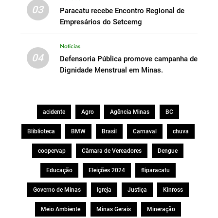
03
Paracatu recebe Encontro Regional de
Empresários do Setcemg
Notícias
04
Defensoria Pública promove campanha de
Dignidade Menstrual em Minas.
acidente
Agro
Agência Minas
BC
Bliblioteca
BMW
Brasil
Carnaval
chuva
coopervap
Câmara de Vereadores
Dengue
Educação
Eleições 2024
fliparacatu
Governo de Minas
Igreja
Justiça
Kinross
Meio Ambiente
Minas Gerais
Mineração