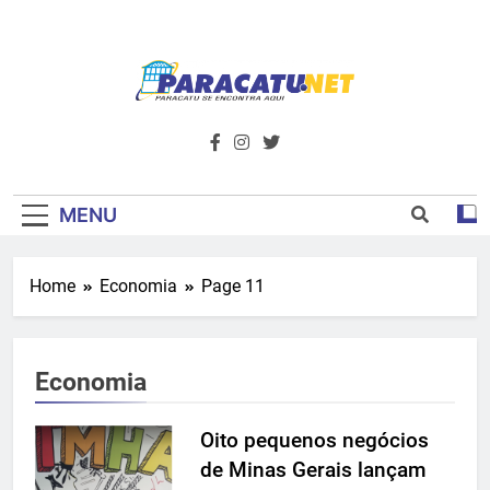
Skip
to
content
Paracatu.net –
Acompanhe as últimas notícias e vídeos,
além de tudo sobre esportes e
Portal De
entretenimento.
Notícias E
MENU
Informações – O
Home
Economia
Page 11
Primeiro Do
Noroeste De
Economia
Minas
Oito pequenos negócios
de Minas Gerais lançam