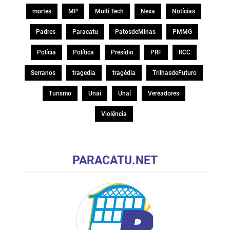
mortes
MP
Multi Tech
Nexa
Notícias
Padres
Paracatu
PatosdeMinas
PMMG
Polícia
Política
Presídio
PRF
RCC
Serranos
tragedia
tragédia
TrilhasdeFuturo
Turismo
Unai
Unaí
Vereadores
Violência
PARACATU.NET