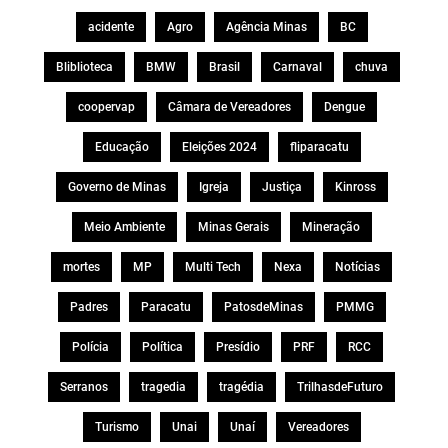
acidente
Agro
Agência Minas
BC
Bliblioteca
BMW
Brasil
Carnaval
chuva
coopervap
Câmara de Vereadores
Dengue
Educação
Eleições 2024
fliparacatu
Governo de Minas
Igreja
Justiça
Kinross
Meio Ambiente
Minas Gerais
Mineração
mortes
MP
Multi Tech
Nexa
Notícias
Padres
Paracatu
PatosdeMinas
PMMG
Polícia
Política
Presídio
PRF
RCC
Serranos
tragedia
tragédia
TrilhasdeFuturo
Turismo
Unai
Unaí
Vereadores