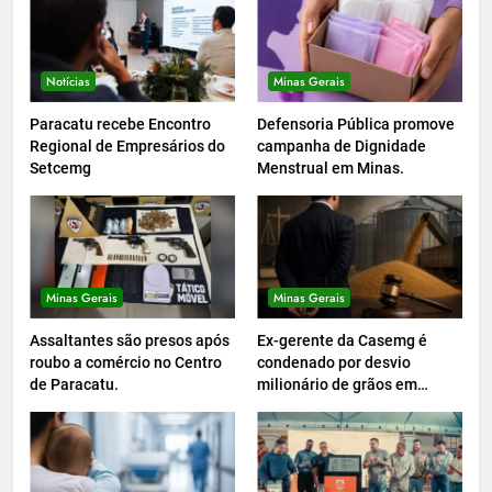
Notícias
Minas Gerais
Paracatu recebe Encontro
Defensoria Pública promove
Regional de Empresários do
campanha de Dignidade
Setcemg
Menstrual em Minas.
Minas Gerais
Minas Gerais
Assaltantes são presos após
Ex-gerente da Casemg é
roubo a comércio no Centro
condenado por desvio
de Paracatu.
milionário de grãos em
Paracatu.